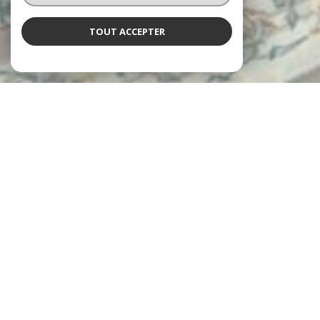
TOUT ACCEPTER
L'agence Neyret
vous accueille
Depuis 1997, les agences Neyret Immobilier accompagnent leurs
clients dans la réalisation de tous leurs projets immobiliers, avec
expertise et engagement.
De l’estimation de votre bien jusqu’à la signature de l’acte
authentique, en passant par la gestion locative et l’administration
de copropriétés, chaque étape est prise en charge avec rigueur et
professionnalisme.
un service personnalisé