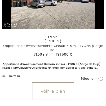
Lyon
(69009)
Opportunité d'investissement : Bureaux 71,5 m2 - LYON 9 (Gorge
de...
71,50 m²
-
191 500 €
Opportunité d'investissement: Bureaux 71,5 m2 - LYON 9 (Gorge de loup)
NEYRET IMMOBILIER
vous présente un actif immobilier tertiaire dans le...
Réf : 26-2026
Sélection
Sél
voir le bien