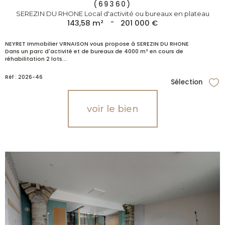
(69360)
SEREZIN DU RHONE Local d'activité ou bureaux en plateau
143,58 m²
-
201 000 €
NEYRET Immobilier VRNAISON vous propose à SEREZIN DU RHONE
Dans un parc d'activité
et de bureaux de 4000 m² en cours de
réhabilitation 2 lots...
Réf : 2026-46
Sélection
Sél
voir le bien