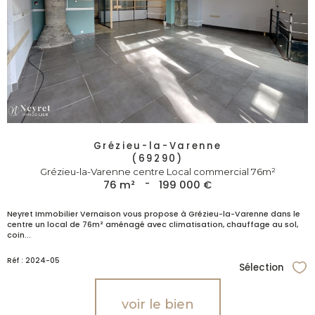
Grézieu-la-Varenne
(69290)
Grézieu-la-Varenne centre Local commercial 76m²
76 m²
-
199 000 €
Neyret Immobilier Vernaison vous propose à Grézieu-la-Varenne dans le
centre un local de 76m² aménagé avec climatisation, chauffage au sol,
coin...
Réf : 2024-05
Sélection
Sél
voir le bien