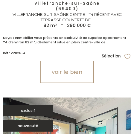
Villefranche-sur-Saône
(69400)
VILLEFRANCHE-SUR-SAÔNE CENTRE – T4 RÉCENT AVEC
TERRASSE COUVERTE DE...
82 m²
-
290 000 €
Neyret Immobilier vous présente en exclsuivité ce superbe appartement
T4 d’environ 82 m², idéalement situé en plein centre-ville de...
Réf : V2026-41
Sélection
Sél
voir le bien
exclusif
nouveauté