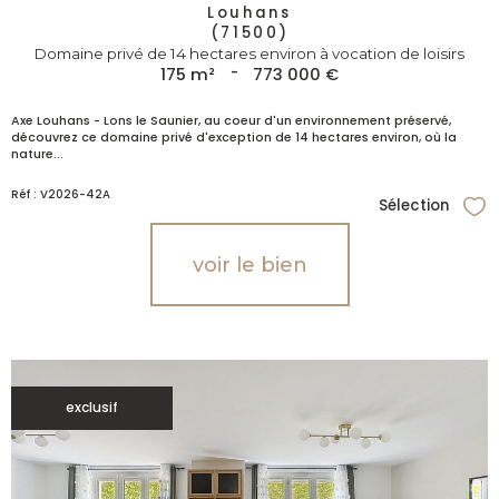
Louhans
(71500)
Domaine privé de 14 hectares environ à vocation de loisirs
175 m²
-
773 000 €
Axe Louhans - Lons le Saunier, au coeur d'un environnement préservé,
découvrez ce domaine privé d'exception de 14 hectares environ, où la
nature...
Réf : V2026-42A
Sélection
Sél
voir le bien
exclusif