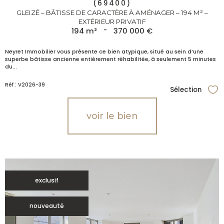
(69400)
GLEIZÉ – BÂTISSE DE CARACTÈRE À AMÉNAGER – 194 M² –
EXTÉRIEUR PRIVATIF
194 m²
-
370 000 €
Neyret Immobilier vous présente ce bien atypique, situé au sein d’une
superbe bâtisse ancienne entièrement réhabilitée, à seulement 5 minutes
du...
Réf : V2026-39
Sélection
Sél
voir le bien
exclusif
nouveauté