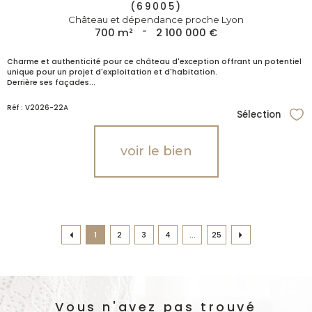
(69005)
Château et dépendance proche Lyon
700 m²
-
2 100 000 €
Charme et authenticité pour ce château d'exception offrant un potentiel
unique pour un projet d'exploitation et d'habitation.
Derrière ses façades...
Réf : V2026-22A
Sélection
Sél
voir le bien
1
2
3
4
...
25
Vous n'avez pas trouvé