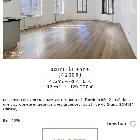
Saint-Étienne
(42000)
T4 92m2 PARFAIT ÉTAT
92 m²
-
129 000 €
Seulement chez NEYRET IMMOBILIER. Beau T4 d'environ 92m2 situé dans
une copropriété entretenue avec ascenseur au 26, rue du Grand GONNET.
Cuisine,...
Réf : 4095
Sélection
Sél