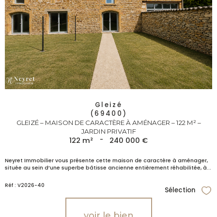
Gleizé
(69400)
GLEIZÉ – MAISON DE CARACTÈRE À AMÉNAGER – 122 M² –
JARDIN PRIVATIF
122 m²
-
240 000 €
Neyret Immobilier vous présente cette maison de caractère à aménager,
située au sein d’une superbe bâtisse ancienne entièrement réhabilitée, à...
Réf : V2026-40
Sélection
Sél
voir le bien