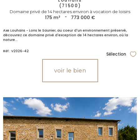
Louhans
(71500)
Domaine privé de 14 hectares environ à vocation de loisirs
175 m²
-
773 000 €
Axe Louhans - Lons le Saunier, au coeur d'un environnement préservé,
découvrez ce domaine privé d'exception de 14 hectares environ, où la
nature...
Réf : V2026-42
Sélection
Sél
voir le bien