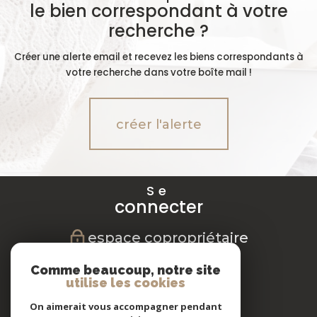
le bien correspondant à votre
recherche ?
Créer une alerte email et recevez les biens correspondants à
votre recherche dans votre boîte mail !
créer l'alerte
Se
connecter
espace copropriétaire
Nous
Comme beaucoup, notre site
suivre
utilise les cookies
On aimerait vous accompagner pendant