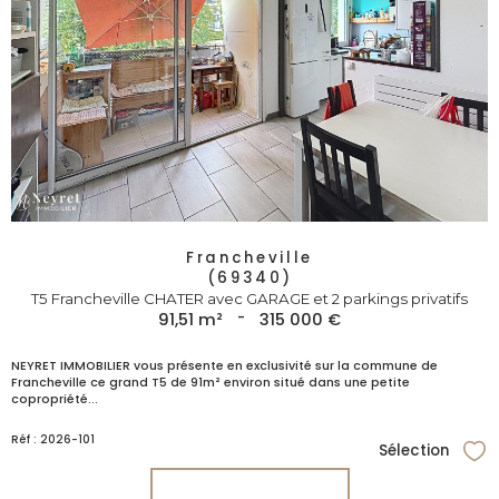
Francheville
(69340)
T5 Francheville CHATER avec GARAGE et 2 parkings privatifs
91,51 m²
-
315 000 €
NEYRET IMMOBILIER vous présente en exclusivité sur la commune de
Francheville ce grand T5 de 91m² environ situé dans une petite
copropriété...
Réf : 2026-101
Sélection
Sél