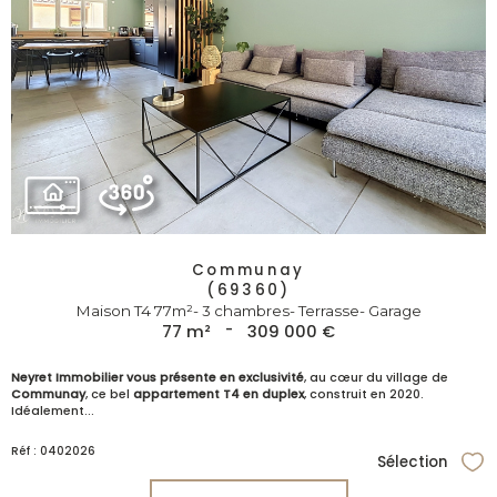
Communay
(69360)
Maison T4 77m²- 3 chambres- Terrasse- Garage
77 m²
-
309 000 €
Neyret Immobilier vous présente en exclusivité
, au cœur du village de
Communay
, ce bel
appartement T4 en duplex
, construit en 2020.
Idéalement...
Réf : 0402026
Sélection
Sél