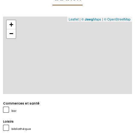
Leaflet
|
©
Maps
|
© OpenStreetMap
Jawg
+
−
Commerces et santé
bar
Loisirs
bibliothèque