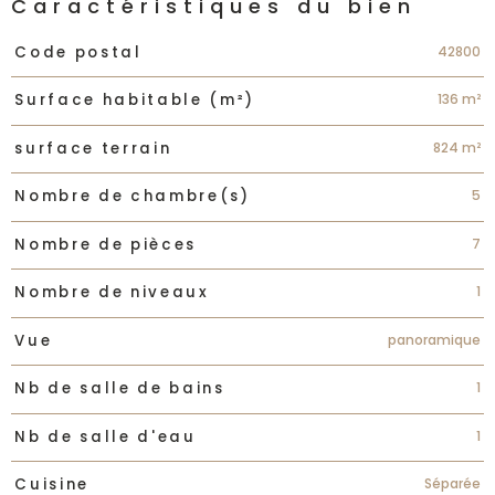
Caractéristiques du bien
Caractéristiques
Valeurs
42800
Code postal
136 m²
Surface habitable (m²)
824 m²
surface terrain
5
Nombre de chambre(s)
7
Nombre de pièces
1
Nombre de niveaux
panoramique
Vue
1
Nb de salle de bains
1
Nb de salle d'eau
Séparée
Cuisine