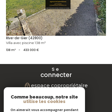
voir le bien
Rive-de-Gier (42800)
Villa avec piscine 138 m²
138 m²
-
433 000 €
Se
connecter
espace copropriétaire
Nous
Comme beaucoup, notre site
suivre
utilise les cookies
On aimerait vous accompagner pendant