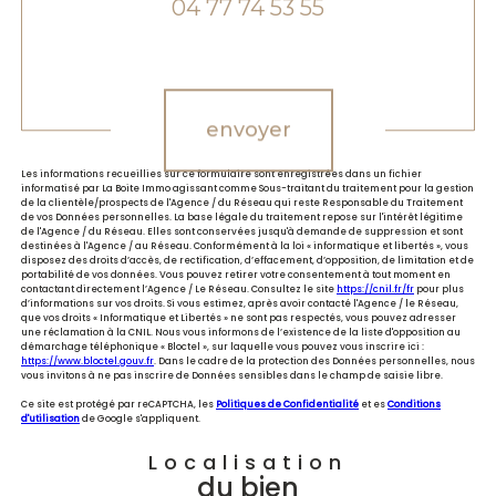
04 77 74 53 55
Validation
envoyer
Les informations recueillies sur ce formulaire sont enregistrées dans un fichier
informatisé par La Boite Immo agissant comme Sous-traitant du traitement pour la gestion
de la clientèle/prospects de l'Agence / du Réseau qui reste Responsable du Traitement
de vos Données personnelles. La base légale du traitement repose sur l'intérêt légitime
de l'Agence / du Réseau. Elles sont conservées jusqu'à demande de suppression et sont
destinées à l'Agence / au Réseau. Conformément à la loi « informatique et libertés », vous
disposez des droits d’accès, de rectification, d’effacement, d’opposition, de limitation et de
portabilité de vos données. Vous pouvez retirer votre consentement à tout moment en
contactant directement l’Agence / Le Réseau. Consultez le site
https://cnil.fr/fr
pour plus
d’informations sur vos droits. Si vous estimez, après avoir contacté l'Agence / le Réseau,
que vos droits « Informatique et Libertés » ne sont pas respectés, vous pouvez adresser
une réclamation à la CNIL. Nous vous informons de l’existence de la liste d'opposition au
démarchage téléphonique « Bloctel », sur laquelle vous pouvez vous inscrire ici :
https://www.bloctel.gouv.fr
. Dans le cadre de la protection des Données personnelles, nous
vous invitons à ne pas inscrire de Données sensibles dans le champ de saisie libre.
Ce site est protégé par reCAPTCHA, les
Politiques de Confidentialité
et es
Conditions
d'utilisation
de Google s'appliquent.
Localisation
du bien