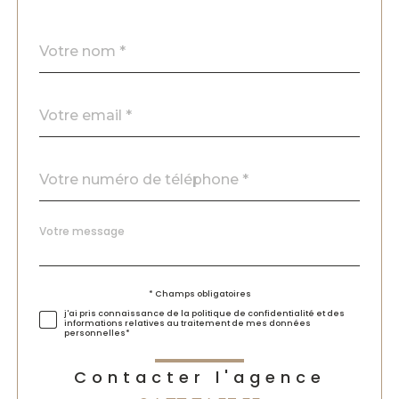
Nom
Fieldset
*
par
défaut
email
*
Téléphone
*
Message
Fieldset
*
par
défaut
Validation
* Champs obligatoires
j'ai pris connaissance de la politique de confidentialité et des
informations relatives au traitement de mes données
personnelles*
Contacter l'agence