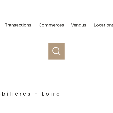
Transactions
Commerces
Vendus
Location
s
ilières - Loire