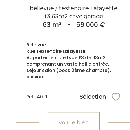
bellevue / testenoire Lafayette
t3 63m2 cave garage
63 m²
-
59 000 €
Bellevue,
Rue Testenoire Lafayette,
Appartement de type F3 de 63m2
comprenant un vaste hall d'entrée,
sejour salon (poss 2ème chambre),
cuisine...
Sélection
Réf : 4010
Sélec
voir le bien