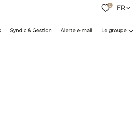
Langue
0
FR
s
Syndic & Gestion
Alerte e-mail
Le groupe
Nos agences
Qui sommes-nou
Nos collaborateur
Contact
Recrutement