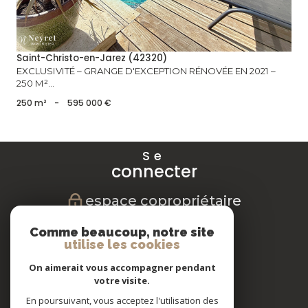
Saint-Christo-en-Jarez (42320)
EXCLUSIVITÉ – GRANGE D'EXCEPTION RÉNOVÉE EN 2021 –
250 M²...
250 m²
-
595 000 €
Se
connecter
espace copropriétaire
Nous
Comme beaucoup, notre site
suivre
utilise les cookies
On aimerait vous accompagner pendant
votre visite.
En poursuivant, vous acceptez l'utilisation des