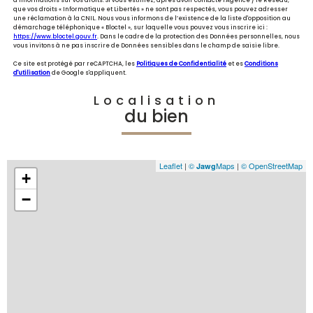
que vos droits « Informatique et Libertés » ne sont pas respectés, vous pouvez adresser
une réclamation à la CNIL. Nous vous informons de l’existence de la liste d'opposition au
démarchage téléphonique « Bloctel », sur laquelle vous pouvez vous inscrire ici :
https://www.bloctel.gouv.fr
. Dans le cadre de la protection des Données personnelles, nous
vous invitons à ne pas inscrire de Données sensibles dans le champ de saisie libre.
Ce site est protégé par reCAPTCHA, les
Politiques de Confidentialité
et es
Conditions
d'utilisation
de Google s'appliquent.
Localisation
du bien
Leaflet
|
©
Maps
|
© OpenStreetMap
Jawg
+
−