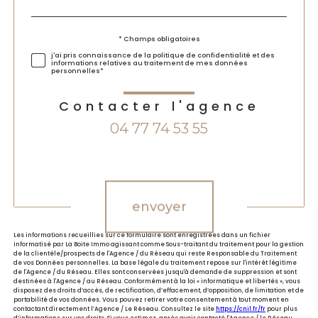
par
défaut
Validation
* Champs obligatoires
j'ai pris connaissance de la politique de confidentialité et des
informations relatives au traitement de mes données
personnelles*
Contacter l'agence
04 77 74 53 55
Validation
envoyer
Les informations recueillies sur ce formulaire sont enregistrées dans un fichier
informatisé par La Boite Immo agissant comme Sous-traitant du traitement pour la gestion
de la clientèle/prospects de l'Agence / du Réseau qui reste Responsable du Traitement
de vos Données personnelles. La base légale du traitement repose sur l'intérêt légitime
de l'Agence / du Réseau. Elles sont conservées jusqu'à demande de suppression et sont
destinées à l'Agence / au Réseau. Conformément à la loi « informatique et libertés », vous
disposez des droits d’accès, de rectification, d’effacement, d’opposition, de limitation et de
portabilité de vos données. Vous pouvez retirer votre consentement à tout moment en
contactant directement l’Agence / Le Réseau. Consultez le site
https://cnil.fr/fr
pour plus
d’informations sur vos droits. Si vous estimez, après avoir contacté l'Agence / le Réseau,