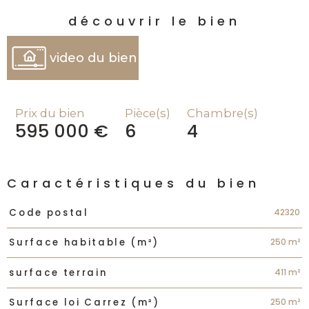
découvrir le bien
video du bien
Prix du bien
Pièce(s)
Chambre(s)
595 000 €
6
4
Caractéristiques du bien
Caractéristiques
Valeurs
42320
Code postal
250 m²
Surface habitable (m²)
411 m²
surface terrain
250 m²
Surface loi Carrez (m²)