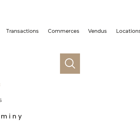
Transactions
Commerces
Vendus
Location
t
s
rminy