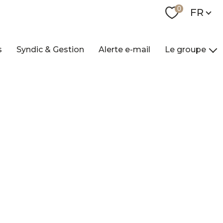
Langue
0
FR
s
Syndic & Gestion
Alerte e-mail
Le groupe
Nos agences
Qui sommes-nou
Nos collaborateur
Contact
Recrutement