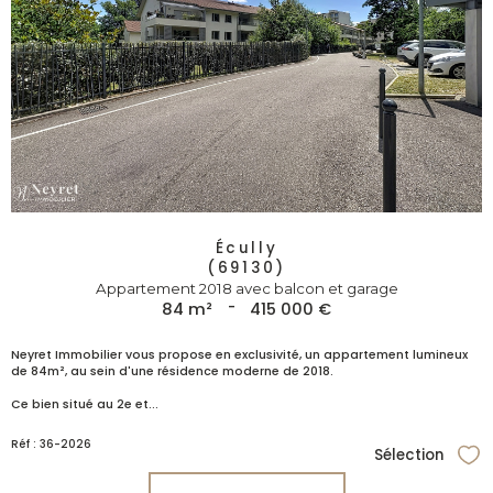
Écully
(69130)
Appartement 2018 avec balcon et garage
84 m²
-
415 000 €
Neyret Immobilier vous propose en exclusivité, un appartement lumineux
de 84m², au sein d'une résidence moderne de 2018.
Ce bien situé au 2e et...
Réf : 36-2026
Sélection
Sél