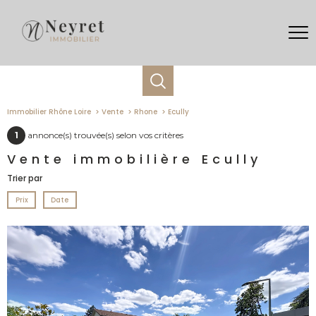
Immobilier Rhône Loire
Vente
Rhone
Ecully
1
annonce(s) trouvée(s) selon vos critères
Vente immobilière Ecully
Trier par
Prix
Date