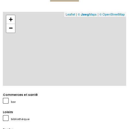
Leaflet
|
©
Maps
|
© OpenStreetMap
Jawg
+
−
Commerces et santé
bar
Loisirs
bibliothèque