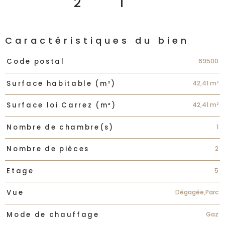
2
1
Caractéristiques du bien
Caractéristiques
Valeurs
69500
Code postal
42,41 m²
Surface habitable (m²)
42,41 m²
Surface loi Carrez (m²)
1
Nombre de chambre(s)
2
Nombre de pièces
5
Etage
Dégagée,Parc
Vue
Gaz
Mode de chauffage