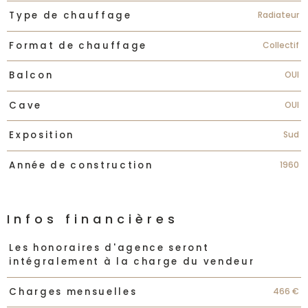
Radiateur
Type de chauffage
Collectif
Format de chauffage
OUI
Balcon
OUI
Cave
Sud
Exposition
1960
Année de construction
Infos financières
Caractéristiques
Valeurs
Les honoraires d'agence seront
intégralement à la charge du vendeur
466 €
Charges mensuelles