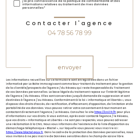
j'ai pris connaissance de la politique de confidentialité et des
informations relatives au traitement de mes données
personnelles*
Contacter l'agence
04 78 56 78 99
Validation
envoyer
Les informations recueillies sur ce formulaire sont enregistrées dans un fichier
informatisé par La Boite Immo agissant comme Sous-traitant du traitement pour la gestion
de la clientèle/prospects de l'Agence / du Réseau qui reste Responsable du Traitement
de vos Données personnelles. La base légale du traitement repose sur l'intérêt légitime
de l'Agence / du Réseau. Elles sont conservées jusqu'à demande de suppression et sont
destinées à l'Agence / au Réseau. Conformément à la loi « informatique et libertés », vous
disposez des droits d’accès, de rectification, d’effacement, d’opposition, de limitation et de
portabilité de vos données. Vous pouvez retirer votre consentement à tout moment en
contactant directement l’Agence / Le Réseau. Consultez le site
https://cnil.fr/fr
pour plus
d’informations sur vos droits. Si vous estimez, après avoir contacté l'Agence / le Réseau,
que vos droits « Informatique et Libertés » ne sont pas respectés, vous pouvez adresser
une réclamation à la CNIL. Nous vous informons de l’existence de la liste d'opposition au
démarchage téléphonique « Bloctel », sur laquelle vous pouvez vous inscrire ici :
https://www.bloctel.gouv.fr
. Dans le cadre de la protection des Données personnelles, nous
vous invitons à ne pas inscrire de Données sensibles dans le champ de saisie libre.