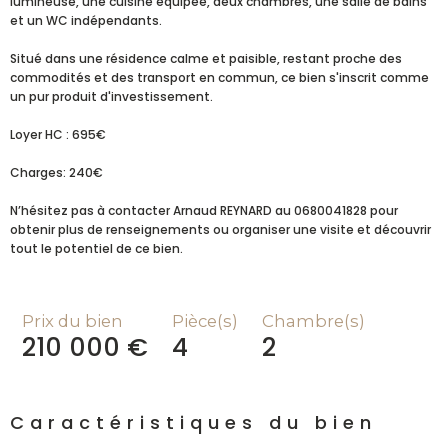
lumineuse, une cuisine équipée, deux chambres, une salle de bains
et un WC indépendants.
Situé dans une résidence calme et paisible, restant proche des
commodités et des transport en commun, ce bien s'inscrit comme
un pur produit d'investissement.
Loyer HC : 695€
Charges: 240€
N’hésitez pas à contacter Arnaud REYNARD au 0680041828 pour
obtenir plus de renseignements ou organiser une visite et découvrir
tout le potentiel de ce bien.
Prix du bien
Pièce(s)
Chambre(s)
210 000 €
4
2
Caractéristiques du bien