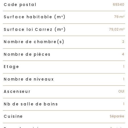
Caractéristiques
Valeurs
69340
Code postal
79 m²
Surface habitable (m²)
79,02 m²
Surface loi Carrez (m²)
2
Nombre de chambre(s)
4
Nombre de pièces
1
Etage
1
Nombre de niveaux
OUI
Ascenseur
1
Nb de salle de bains
Séparée
Cuisine