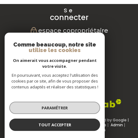
Se
connecter
espace copropriétaire
Nous
Comme beaucoup, notre site
suivre
utilise les cookies
On aimerait vous accompagner pendant
votre visite.
En poursuivant, vous acceptez l'utilisation des
Nous
cookies par ce site, afin de vous proposer des
adhérons
contenus adaptés et réaliser des statistiques !
PARAMÉTRER
© 2026 | Tous droits réservés | Traduction powered by Google |
TOUT ACCEPTER
Nos honoraires
Plan du site
Mentions légales
Admin
Partenaires
Politique RGPD
Cookies