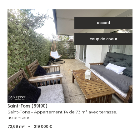
accord
coup de coeur
voir le bien
Saint-Fons (69190)
Saint-Fons – Appartement T4 de 73 m² avec terrasse,
ascenseur
72,69 m²
-
219 000 €