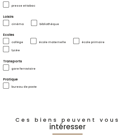
presse et tabac
Loisirs
cinéma
bibliothèque
Ecoles
collège
école maternelle
école primaire
lycée
Transports
gare ferroviaire
Pratique
bureau de poste
Ces biens peuvent vous
intéresser