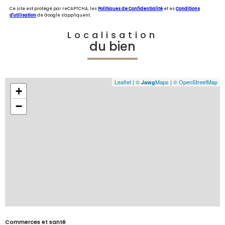
Ce site est protégé par reCAPTCHA, les
Politiques de Confidentialité
et es
Conditions
d'utilisation
de Google s'appliquent.
Localisation
du bien
Leaflet
|
©
Maps
|
© OpenStreetMap
Jawg
+
−
Commerces et santé