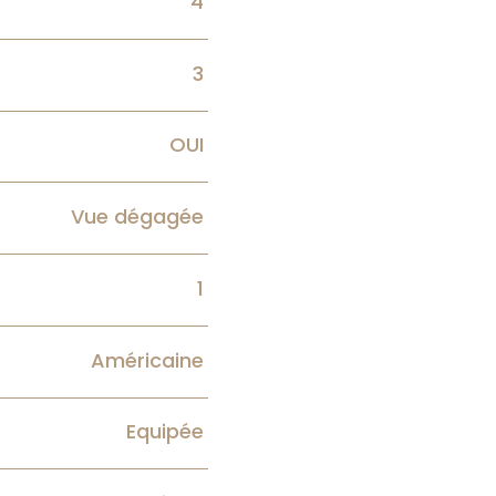
4
3
OUI
Vue dégagée
1
Américaine
Equipée