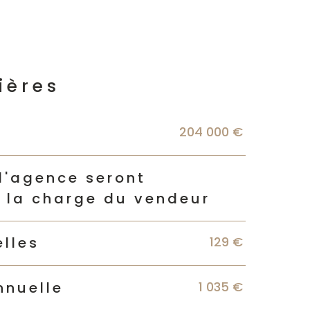
ières
s
204 000 €
d'agence seront
 la charge du vendeur
129 €
lles
1 035 €
nnuelle