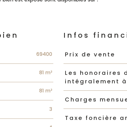
bien
Infos financ
69400
Caractéristiques
Valeur
Prix de vente
81 m²
Les honoraires 
intégralement à
81 m²
Charges mensue
3
Taxe foncière a