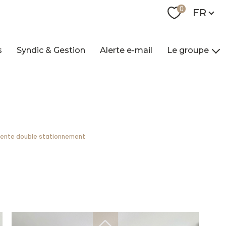
Langue
0
FR
s
Syndic & Gestion
Alerte e-mail
Le groupe
Nos agences
Qui sommes-nou
Nos collaborateur
Contact
recente double stationnement
Recrutement