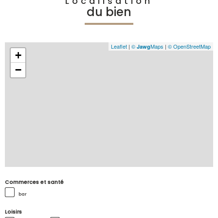
Localisation
du bien
Leaflet
|
©
Maps
|
© OpenStreetMap
Jawg
+
−
Commerces et santé
bar
Loisirs