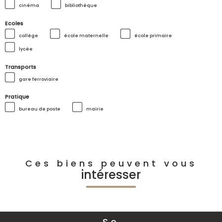
cinéma
bibliothèque
Ecoles
collège
école maternelle
école primaire
lycée
Transports
gare ferroviaire
Pratique
bureau de poste
mairie
Ces biens peuvent vous
intéresser
Se