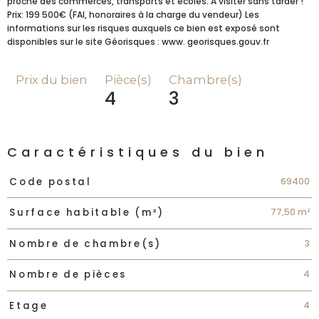
proche des commerces, transports et écoles. A visiter sans tarder !
Prix: 199 500€ (FAI, honoraires à la charge du vendeur) Les
informations sur les risques auxquels ce bien est exposé sont
Prix du bien
Pièce(s)
Chambre(s)
4
3
Caractéristiques du bien
Caractéristiques
Valeurs
69400
Code postal
77,50 m²
Surface habitable (m²)
3
Nombre de chambre(s)
4
Nombre de pièces
4
Etage