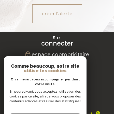
créer l'alerte
Se
connecter
espace copropriétaire
Nous
Comme beaucoup, notre site
suivre
utilise les cookies
On aimerait vous accompagner pendant
votre visite.
En poursuivant, vous acceptez l'utilisation des
Nous
cookies par ce site, afin de vous proposer des
adhérons
contenus adaptés et réaliser des statistiques !