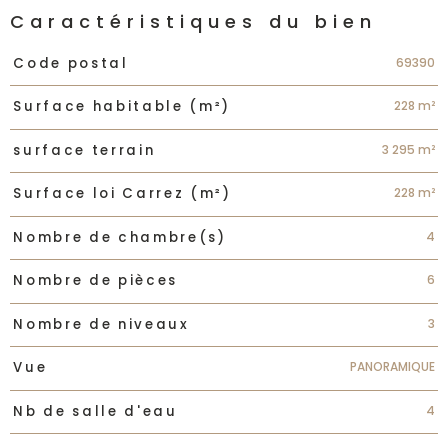
Caractéristiques du bien
Caractéristiques
Valeurs
69390
Code postal
228 m²
Surface habitable (m²)
3 295 m²
surface terrain
228 m²
Surface loi Carrez (m²)
4
Nombre de chambre(s)
6
Nombre de pièces
3
Nombre de niveaux
PANORAMIQUE
Vue
4
Nb de salle d'eau