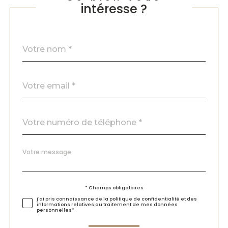
intéresse ?
Nom
Fieldset
*
par
défaut
email
*
Téléphone
*
Message
Fieldset
*
par
défaut
Validation
* Champs obligatoires
j'ai pris connaissance de la politique de confidentialité et des
informations relatives au traitement de mes données
personnelles*