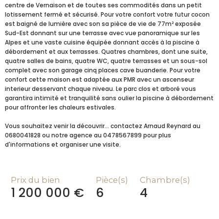
centre de Vernaison et de toutes ses commodités dans un petit
lotissement fermé et sécurisé. Pour votre confort votre futur cocon
est baigné de lumière avec son sa pièce de vie de 77m² exposée
Sud-Est donnant sur une terrasse avec vue panoramique sur les
Alpes et une vaste cuisine équipée donnant accès à la piscine à
débordement et aux terrasses. Quatres chambres, dont une suite,
quatre salles de bains, quatre WC, quatre terrasses et un sous-sol
complet avec son garage cinq places cave buanderie. Pour votre
confort cette maison est adaptée aux PMR avec un ascenseur
interieur desservant chaque niveau. Le parc clos et arboré vous
garantira intimité et tranquilité sans oulier la piscine à débordement
pour affronter les chaleurs estivales.
Vous souhaitez venir la découvrir... contactez Arnaud Reynard au
0680041828 ou notre agence au 0478567899 pour plus
d'informations et organiser une visite.
Prix du bien
Pièce(s)
Chambre(s)
1 200 000 €
6
4