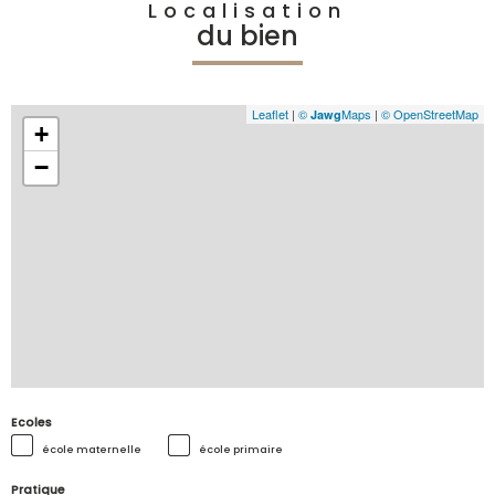
Localisation
du bien
Leaflet
|
©
Maps
|
© OpenStreetMap
Jawg
+
−
Ecoles
école maternelle
école primaire
Pratique