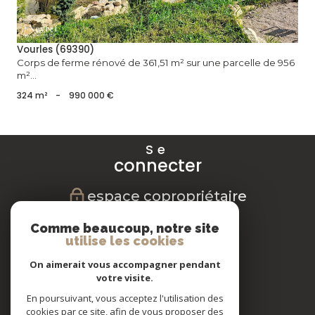
Vourles (69390)
Corps de ferme rénové de 361,51 m² sur une parcelle de 956
m²...
324 m²
-
990 000 €
Se
connecter
espace copropriétaire
Nous
Comme beaucoup, notre site
suivre
utilise les cookies
On aimerait vous accompagner pendant
votre visite.
En poursuivant, vous acceptez l'utilisation des
Nous
cookies par ce site, afin de vous proposer des