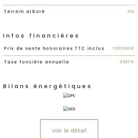
OUI
Terrain arboré
Infos financières
Caractéristiques
Valeurs
1 200 000 €
Prix de vente honoraires TTC inclus
3 687 €
Taxe foncière annuelle
Bilans énergétiques
voir le détail