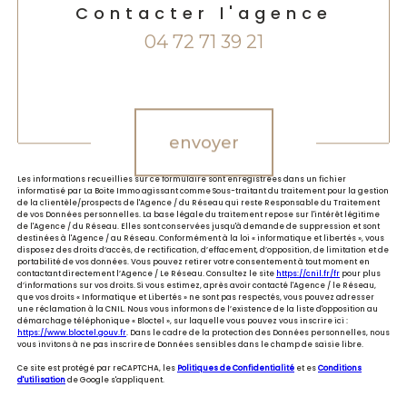
Contacter l'agence
04 72 71 39 21
Validation
envoyer
Les informations recueillies sur ce formulaire sont enregistrées dans un fichier
informatisé par La Boite Immo agissant comme Sous-traitant du traitement pour la gestion
de la clientèle/prospects de l'Agence / du Réseau qui reste Responsable du Traitement
de vos Données personnelles. La base légale du traitement repose sur l'intérêt légitime
de l'Agence / du Réseau. Elles sont conservées jusqu'à demande de suppression et sont
destinées à l'Agence / au Réseau. Conformément à la loi « informatique et libertés », vous
disposez des droits d’accès, de rectification, d’effacement, d’opposition, de limitation et de
portabilité de vos données. Vous pouvez retirer votre consentement à tout moment en
contactant directement l’Agence / Le Réseau. Consultez le site
https://cnil.fr/fr
pour plus
d’informations sur vos droits. Si vous estimez, après avoir contacté l'Agence / le Réseau,
que vos droits « Informatique et Libertés » ne sont pas respectés, vous pouvez adresser
une réclamation à la CNIL. Nous vous informons de l’existence de la liste d'opposition au
démarchage téléphonique « Bloctel », sur laquelle vous pouvez vous inscrire ici :
https://www.bloctel.gouv.fr
. Dans le cadre de la protection des Données personnelles, nous
vous invitons à ne pas inscrire de Données sensibles dans le champ de saisie libre.
Ce site est protégé par reCAPTCHA, les
Politiques de Confidentialité
et es
Conditions
d'utilisation
de Google s'appliquent.