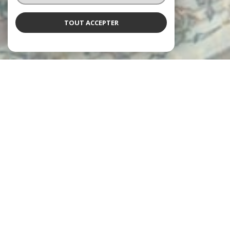
TOUT ACCEPTER
L'agence Neyret
vous accueille
Depuis 1997, les agences Neyret Immobilier accompagnent leurs
clients dans la réalisation de tous leurs projets immobiliers, avec
expertise et engagement.
De l’estimation de votre bien jusqu’à la signature de l’acte
authentique, en passant par la gestion locative et l’administration
de copropriétés, chaque étape est prise en charge avec rigueur et
professionnalisme.
un service personnalisé