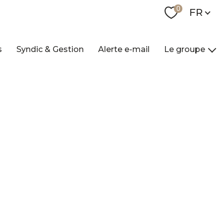
Langue
0
FR
s
Syndic & Gestion
Alerte e-mail
Le groupe
Nos agences
Qui sommes-nou
Nos collaborateur
Contact
Recrutement