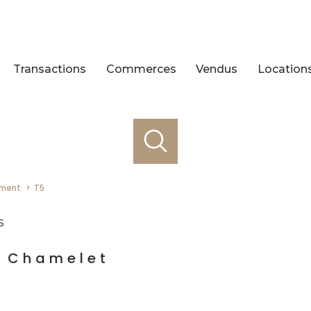
Transactions
Commerces
Vendus
Location
ement
T5
s
e Chamelet