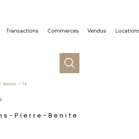
Transactions
Commerces
Vendus
Location
Maison
T5
s
ns-Pierre-Benite