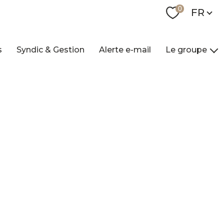
Langue
0
FR
s
Syndic & Gestion
Alerte e-mail
Le groupe
Nos agences
Qui sommes-nou
Nos collaborateur
Contact
Recrutement