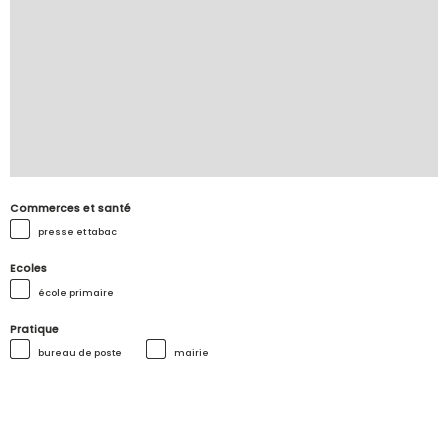
Commerces et santé
presse et tabac
Ecoles
école primaire
Pratique
bureau de poste
mairie