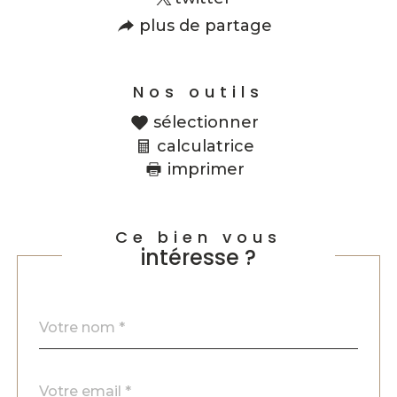
plus de partage
Nos outils
sélectionner
calculatrice
imprimer
Ce bien vous
intéresse ?
Nom
Fieldset
*
par
défaut
email
*