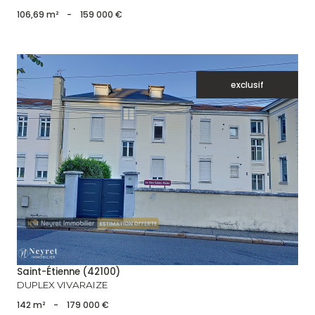
106,69 m²
-
159 000 €
exclusif
voir le bien
Saint-Étienne (42100)
DUPLEX VIVARAIZE
142 m²
-
179 000 €