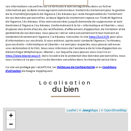
Les informations recueillies sur ce formulaire sont enregistrées dans un fichier
informatisé par La Boite Immo agissant comme Sous-traitant du traitement pour la gestion
de la clientèle/prospects de l'Agence / du Réseau qui reste Responsable du Traitement
de vos Données personnelles. La base légale du traitement repose sur l'intérêt légitime
de l'Agence / du Réseau. Elles sont conservées jusqu'à demande de suppression et sont
destinées à l'Agence / au Réseau. Conformément à la loi « informatique et libertés », vous
disposez des droits d’accès, de rectification, d’effacement, d’opposition, de limitation et de
portabilité de vos données. Vous pouvez retirer votre consentement à tout moment en
contactant directement l’Agence / Le Réseau. Consultez le site
https://cnil.fr/fr
pour plus
d’informations sur vos droits. Si vous estimez, après avoir contacté l'Agence / le Réseau,
que vos droits « Informatique et Libertés » ne sont pas respectés, vous pouvez adresser
une réclamation à la CNIL. Nous vous informons de l’existence de la liste d'opposition au
démarchage téléphonique « Bloctel », sur laquelle vous pouvez vous inscrire ici :
https://www.bloctel.gouv.fr
. Dans le cadre de la protection des Données personnelles, nous
vous invitons à ne pas inscrire de Données sensibles dans le champ de saisie libre.
Ce site est protégé par reCAPTCHA, les
Politiques de Confidentialité
et es
Conditions
d'utilisation
de Google s'appliquent.
Localisation
du bien
Leaflet
|
©
Maps
|
© OpenStreetMap
Jawg
+
−