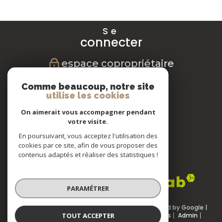
Se
connecter
espace copropriétaire
Nous
Comme beaucoup, notre site
suivre
utilise les cookies
On aimerait vous accompagner pendant
votre visite.
En poursuivant, vous acceptez l'utilisation des
Nous
cookies par ce site, afin de vous proposer des
adhérons
contenus adaptés et réaliser des statistiques !
PARAMÉTRER
© 2026 | Tous droits réservés | Traduction powered by Google |
TOUT ACCEPTER
Nos honoraires
Plan du site
Mentions légales
Admin