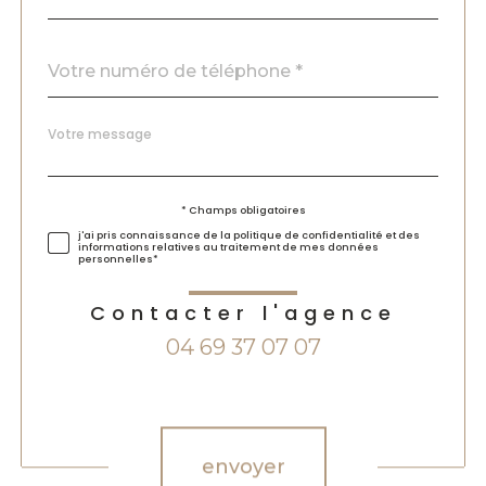
Téléphone
*
Message
Fieldset
*
par
défaut
Validation
* Champs obligatoires
j'ai pris connaissance de la politique de confidentialité et des
informations relatives au traitement de mes données
personnelles*
Contacter l'agence
04 69 37 07 07
Validation
envoyer