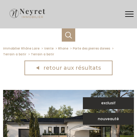
Immobilier Rhône Loire
Vente
Rhone
Porte des pierres dorees
Terrain a batir
Terrain a batir
retour aux résultats
exclusif
nouveauté