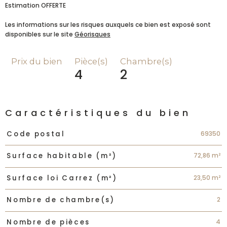
Estimation OFFERTE
Les informations sur les risques auxquels ce bien est exposé sont
disponibles sur le site
Géorisques
Prix du bien
Pièce(s)
Chambre(s)
4
2
Caractéristiques du bien
Caractéristiques
Valeurs
69350
Code postal
72,86 m²
Surface habitable (m²)
23,50 m²
Surface loi Carrez (m²)
2
Nombre de chambre(s)
4
Nombre de pièces