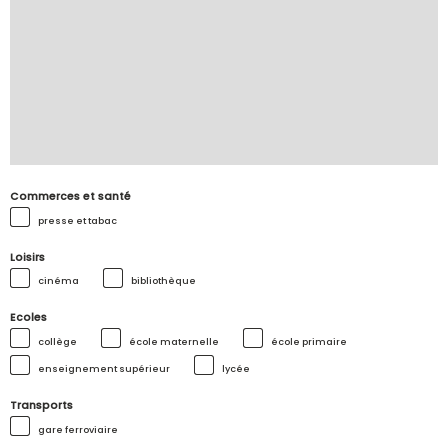
Commerces et santé
presse et tabac
Loisirs
cinéma
bibliothèque
Ecoles
collège
école maternelle
école primaire
enseignement supérieur
lycée
Transports
gare ferroviaire