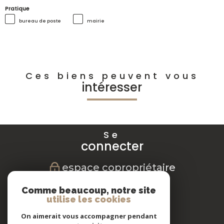
Pratique
bureau de poste
mairie
Ces biens peuvent vous
intéresser
Se
connecter
espace copropriétaire
Nous
Comme beaucoup, notre site
suivre
utilise les cookies
On aimerait vous accompagner pendant