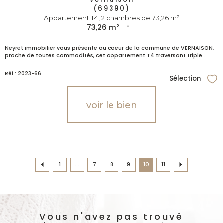
(69390)
Appartement T4, 2 chambres de 73,26 m²
73,26 m²
-
Neyret immobilier vous présente au coeur de la commune de VERNAISON,
proche de toutes commodités, cet appartement T4 traversant triple...
Réf : 2023-66
Sélection
Sél
voir le bien
1
...
7
8
9
10
11
Vous n'avez pas trouvé