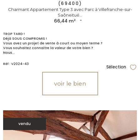
(69400)
Charmant Appartement Type 3 avec Parc à Villefranche-sur-
Saôneitué...
66,44 m²
-
TROP TARD !
Déjà SOUS COMPROMIS !
Vous avez un projet de vente à court ou moyen terme ?
Vous souhaitez connaitre la valeur de votre bien ?
Nous...
Réf : V2024-43
Sélection
Sél
voir le bien
vendu