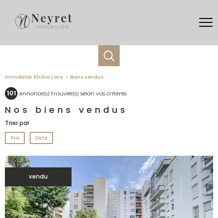
Immobilier Rhône Loire
Biens vendus
101
annonce(s) trouvée(s) selon vos critères
Nos biens vendus
Trier par
Prix
Date
vendu