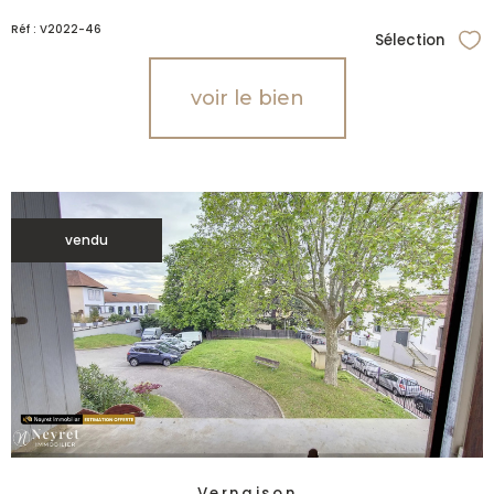
Réf : V2022-46
Sélection
Sél
voir le bien
vendu
Vernaison