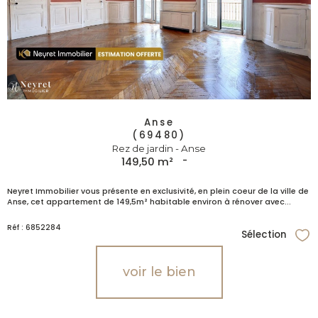
Anse
(69480)
Rez de jardin - Anse
149,50 m²
-
Neyret Immobilier vous présente en exclusivité, en plein coeur de la ville de
Anse, cet appartement de 149,5m² habitable environ à rénover avec...
Réf : 6852284
Sélection
Sél
voir le bien