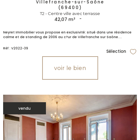
Villefranche-sur-Saône
(69400)
T2 - Centre ville avec terrasse
42,07 m²
-
Neyret Immobilier vous propose en exclusivité: situé dans une résidence
calme et de standing de 2006 au c?ur de Villefranche sur Saône....
Réf : V2022-39
Sélection
Sél
voir le bien
vendu