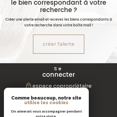
le bien correspondant à votre
recherche ?
Créer une alerte email et recevez les biens correspondants à
votre recherche dans votre boîte mail !
créer l'alerte
Se
connecter
espace copropriétaire
Nous
Comme beaucoup, notre site
suivre
utilise les cookies
On aimerait vous accompagner pendant
votre visite.