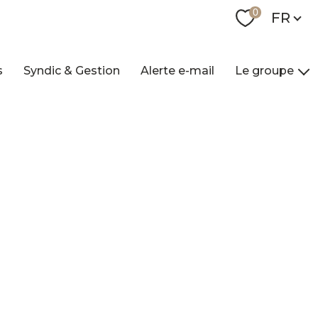
Langue
0
FR
s
Syndic & Gestion
Alerte e-mail
Le groupe
Nos agences
Qui sommes-nou
Nos collaborateur
Contact
Recrutement