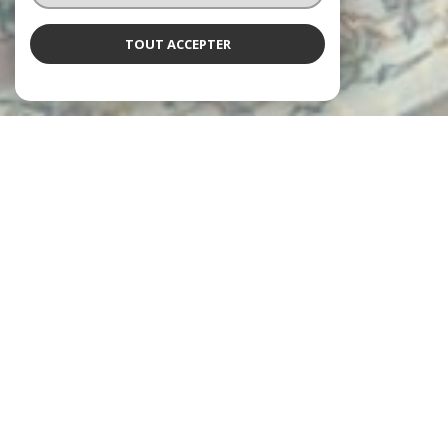
TOUT ACCEPTER
L'agence Neyret
vous accueille
Depuis 1997, les agences Neyret Immobilier accompagnent leurs
clients dans la réalisation de tous leurs projets immobiliers, avec
expertise et engagement.
De l’estimation de votre bien jusqu’à la signature de l’acte
authentique, en passant par la gestion locative et l’administration
de copropriétés, chaque étape est prise en charge avec rigueur et
professionnalisme.
un service personnalisé