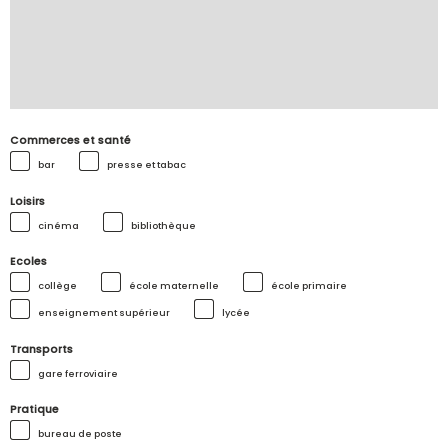
Commerces et santé
bar
presse et tabac
Loisirs
cinéma
bibliothèque
Ecoles
collège
école maternelle
école primaire
enseignement supérieur
lycée
Transports
gare ferroviaire
Pratique
bureau de poste