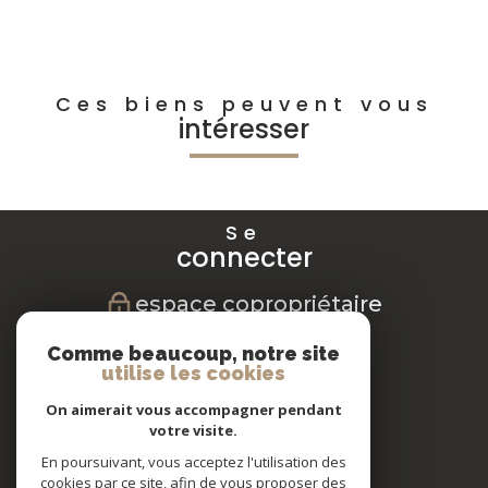
Ces biens peuvent vous
intéresser
Se
connecter
espace copropriétaire
Nous
Comme beaucoup, notre site
suivre
utilise les cookies
On aimerait vous accompagner pendant
votre visite.
En poursuivant, vous acceptez l'utilisation des
Nous
cookies par ce site, afin de vous proposer des