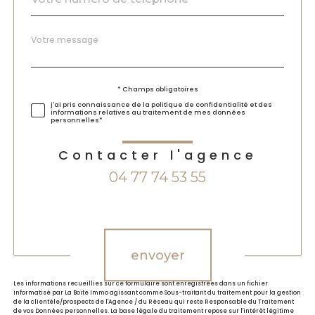
Message
Fieldset
*
par
défaut
Validation
* Champs obligatoires
j'ai pris connaissance de la politique de confidentialité et des
informations relatives au traitement de mes données
personnelles*
Contacter l'agence
04 77 74 53 55
Validation
envoyer
Les informations recueillies sur ce formulaire sont enregistrées dans un fichier
informatisé par La Boite Immo agissant comme Sous-traitant du traitement pour la gestion
de la clientèle/prospects de l'Agence / du Réseau qui reste Responsable du Traitement
de vos Données personnelles. La base légale du traitement repose sur l'intérêt légitime