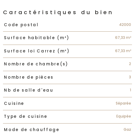
Caractéristiques du bien
Caractéristiques
Valeurs
42000
Code postal
67,33 m²
Surface habitable (m²)
67,33 m²
Surface loi Carrez (m²)
2
Nombre de chambre(s)
3
Nombre de pièces
1
Nb de salle d'eau
Séparée
Cuisine
Equipée
Type de cuisine
Gaz
Mode de chauffage