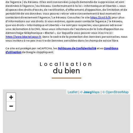
de l'Agence / du Réseau. Elles sont conservées jusqu'à demande de suppression et sont
destinées à l'Agence / au Réseau. Conformément à la loi « informatique et libertés », vous
disposez des droits d’accès, de rectification, d’effacement, d’opposition, de limitation et de
portabilité de vos données. Vous pouvez retirer votre consentement à tout moment en
contactant directement l’Agence / Le Réseau. Consultez le site
https://cnil.fr/fr
pour plus
d’informations sur vos droits. Si vous estimez, après avoir contacté l'Agence / le Réseau,
que vos droits « Informatique et Libertés » ne sont pas respectés, vous pouvez adresser
une réclamation à la CNIL. Nous vous informons de l’existence de la liste d'opposition au
démarchage téléphonique « Bloctel », sur laquelle vous pouvez vous inscrire ici :
https://www.bloctel.gouv.fr
. Dans le cadre de la protection des Données personnelles, nous
vous invitons à ne pas inscrire de Données sensibles dans le champ de saisie libre.
Ce site est protégé par reCAPTCHA, les
Politiques de Confidentialité
et es
Conditions
d'utilisation
de Google s'appliquent.
Localisation
du bien
Leaflet
|
©
Maps
|
© OpenStreetMap
Jawg
+
−