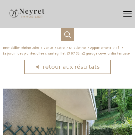
Immobilier Rhône Loire
Vente
Loire
St etienne
Appartement
T3
Le jardin des plantes allee chantegrillet t3 67 33m2 garage cave jardin terrasse
retour aux résultats