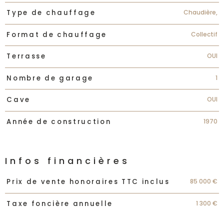
Chaudière,
Type de chauffage
Collectif
Format de chauffage
OUI
Terrasse
1
Nombre de garage
OUI
Cave
1970
Année de construction
Infos financières
Caractéristiques
Valeurs
85 000 €
Prix de vente honoraires TTC inclus
1 300 €
Taxe foncière annuelle