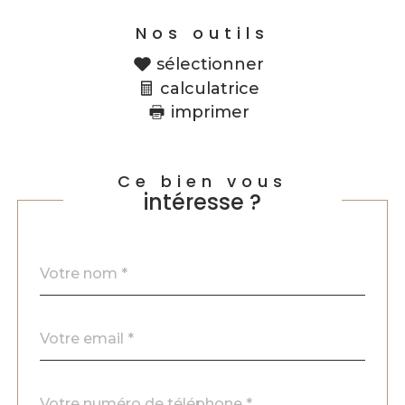
Nos outils
sélectionner
calculatrice
imprimer
Ce bien vous
intéresse ?
Nom
Fieldset
*
par
défaut
email
*
Téléphone
*