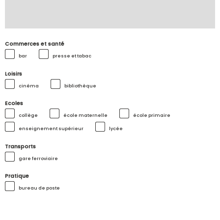
Commerces et santé
bar
presse et tabac
Loisirs
cinéma
bibliothèque
Ecoles
collège
école maternelle
école primaire
enseignement supérieur
lycée
Transports
gare ferroviaire
Pratique
bureau de poste