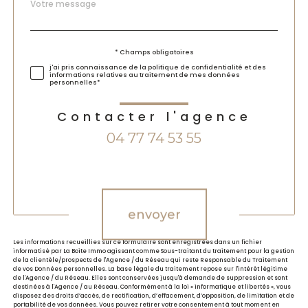
Message
Fieldset
*
par
défaut
Validation
* Champs obligatoires
j'ai pris connaissance de la politique de confidentialité et des
informations relatives au traitement de mes données
personnelles*
Contacter l'agence
04 77 74 53 55
Validation
envoyer
Les informations recueillies sur ce formulaire sont enregistrées dans un fichier
informatisé par La Boite Immo agissant comme Sous-traitant du traitement pour la gestion
de la clientèle/prospects de l'Agence / du Réseau qui reste Responsable du Traitement
de vos Données personnelles. La base légale du traitement repose sur l'intérêt légitime
de l'Agence / du Réseau. Elles sont conservées jusqu'à demande de suppression et sont
destinées à l'Agence / au Réseau. Conformément à la loi « informatique et libertés », vous
disposez des droits d’accès, de rectification, d’effacement, d’opposition, de limitation et de
portabilité de vos données. Vous pouvez retirer votre consentement à tout moment en