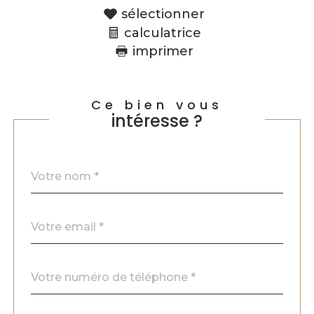
sélectionner
calculatrice
imprimer
Ce bien vous
intéresse ?
Nom
Fieldset
*
par
défaut
email
*
Téléphone
*