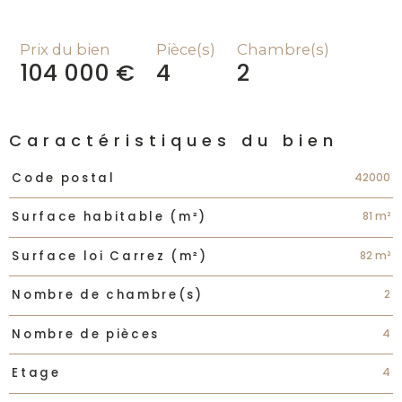
Prix du bien
Pièce(s)
Chambre(s)
104 000 €
4
2
Caractéristiques du bien
Caractéristiques
Valeurs
42000
Code postal
81 m²
Surface habitable (m²)
82 m²
Surface loi Carrez (m²)
2
Nombre de chambre(s)
4
Nombre de pièces
4
Etage