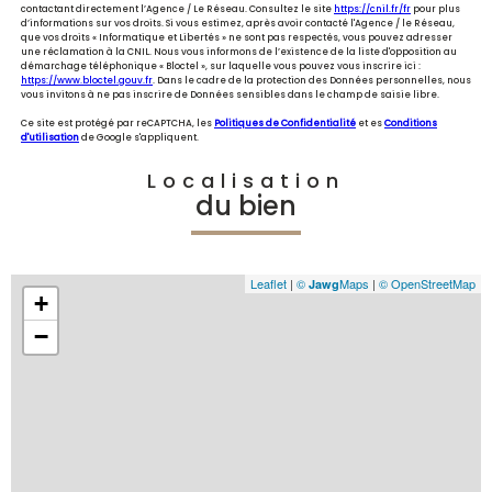
contactant directement l’Agence / Le Réseau. Consultez le site
https://cnil.fr/fr
pour plus
d’informations sur vos droits. Si vous estimez, après avoir contacté l'Agence / le Réseau,
que vos droits « Informatique et Libertés » ne sont pas respectés, vous pouvez adresser
une réclamation à la CNIL. Nous vous informons de l’existence de la liste d'opposition au
démarchage téléphonique « Bloctel », sur laquelle vous pouvez vous inscrire ici :
https://www.bloctel.gouv.fr
. Dans le cadre de la protection des Données personnelles, nous
vous invitons à ne pas inscrire de Données sensibles dans le champ de saisie libre.
Ce site est protégé par reCAPTCHA, les
Politiques de Confidentialité
et es
Conditions
d'utilisation
de Google s'appliquent.
Localisation
du bien
Leaflet
|
©
Maps
|
© OpenStreetMap
Jawg
+
−