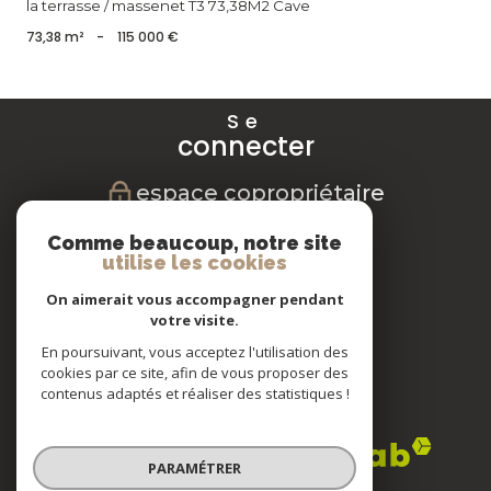
la terrasse / massenet T3 73,38M2 Cave
73,38 m²
-
115 000 €
Se
connecter
espace copropriétaire
Nous
Comme beaucoup, notre site
suivre
utilise les cookies
On aimerait vous accompagner pendant
votre visite.
En poursuivant, vous acceptez l'utilisation des
Nous
cookies par ce site, afin de vous proposer des
adhérons
contenus adaptés et réaliser des statistiques !
PARAMÉTRER