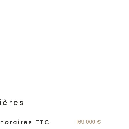
ières
s
169 000 €
onoraires TTC