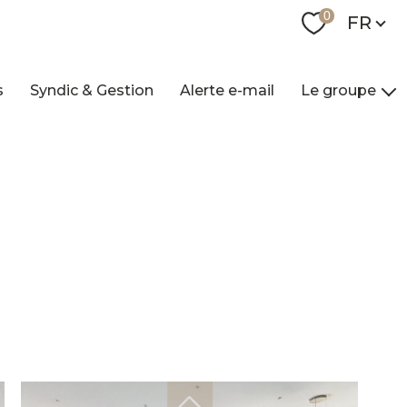
Langue
0
FR
s
Syndic & Gestion
Alerte e-mail
Le groupe
Nos agences
Qui sommes-nou
Nos collaborateur
Contact
Recrutement