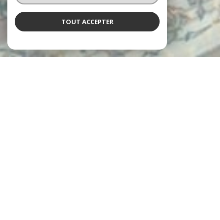
TOUT ACCEPTER
L'agence Neyret
vous accueille
Depuis 1997, les agences Neyret Immobilier accompagnent leurs
clients dans la réalisation de tous leurs projets immobiliers, avec
expertise et engagement.
De l’estimation de votre bien jusqu’à la signature de l’acte
authentique, en passant par la gestion locative et l’administration
de copropriétés, chaque étape est prise en charge avec rigueur et
professionnalisme.
un service personnalisé