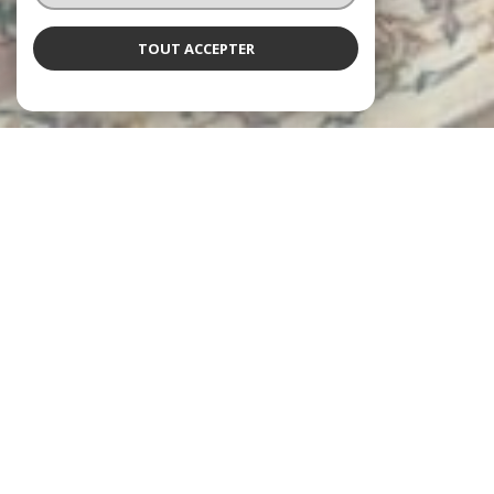
TOUT ACCEPTER
L'agence Neyret
vous accueille
Depuis 1997, les agences Neyret Immobilier accompagnent leurs
clients dans la réalisation de tous leurs projets immobiliers, avec
expertise et engagement.
De l’estimation de votre bien jusqu’à la signature de l’acte
authentique, en passant par la gestion locative et l’administration
de copropriétés, chaque étape est prise en charge avec rigueur et
professionnalisme.
un service personnalisé