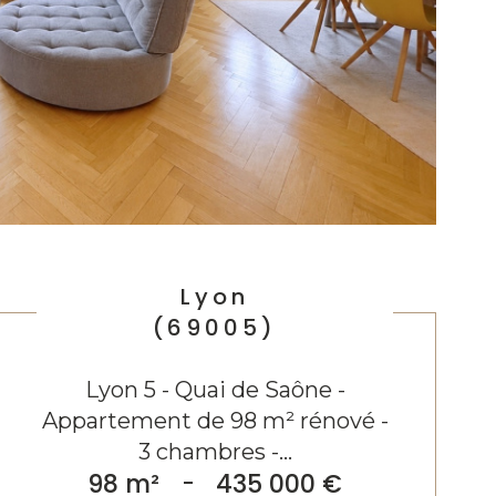
Lyon
(69005)
Lyon 5 - Quai de Saône -
Appartement de 98 m² rénové -
3 chambres -...
98 m²
-
435 000 €