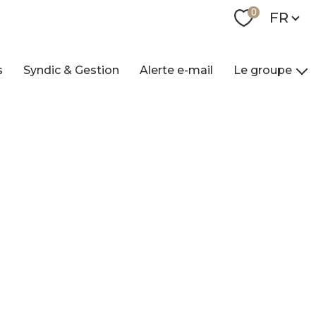
Langue
0
FR
s
Syndic & Gestion
Alerte e-mail
Le groupe
Nos agences
Qui sommes-nou
Nos collaborateur
Contact
Recrutement