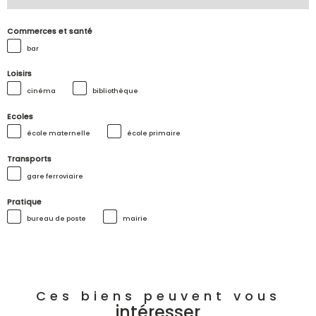
Commerces et santé
bar
Loisirs
cinéma
bibliothèque
Ecoles
école maternelle
école primaire
Transports
gare ferroviaire
Pratique
bureau de poste
mairie
Ces biens peuvent vous
intéresser