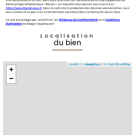
une réclamation à la CNIL. Nous vous informons de l’existence de la liste d'opposition au
démarchage téléphonique « Bloctel », sur laquelle vous pouvez vous inscrire ici :
https://www.bloctel.gouv.fr
. Dans le cadre de la protection des Données personnelles, nous
vous invitons à ne pas inscrire de Données sensibles dans le champ de saisie libre.
Ce site est protégé par reCAPTCHA, les
Politiques de Confidentialité
et es
Conditions
d'utilisation
de Google s'appliquent.
Localisation
du bien
Leaflet
|
©
Maps
|
© OpenStreetMap
Jawg
+
−