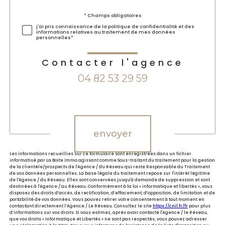
Validation
* Champs obligatoires
j'ai pris connaissance de la politique de confidentialité et des
informations relatives au traitement de mes données
personnelles*
Contacter l'agence
04 82 53 29 59
Validation
envoyer
Les informations recueillies sur ce formulaire sont enregistrées dans un fichier
informatisé par La Boite Immo agissant comme Sous-traitant du traitement pour la gestion
de la clientèle/prospects de l'Agence / du Réseau qui reste Responsable du Traitement
de vos Données personnelles. La base légale du traitement repose sur l'intérêt légitime
de l'Agence / du Réseau. Elles sont conservées jusqu'à demande de suppression et sont
destinées à l'Agence / au Réseau. Conformément à la loi « informatique et libertés », vous
disposez des droits d’accès, de rectification, d’effacement, d’opposition, de limitation et de
portabilité de vos données. Vous pouvez retirer votre consentement à tout moment en
contactant directement l’Agence / Le Réseau. Consultez le site
https://cnil.fr/fr
pour plus
d’informations sur vos droits. Si vous estimez, après avoir contacté l'Agence / le Réseau,
que vos droits « Informatique et Libertés » ne sont pas respectés, vous pouvez adresser