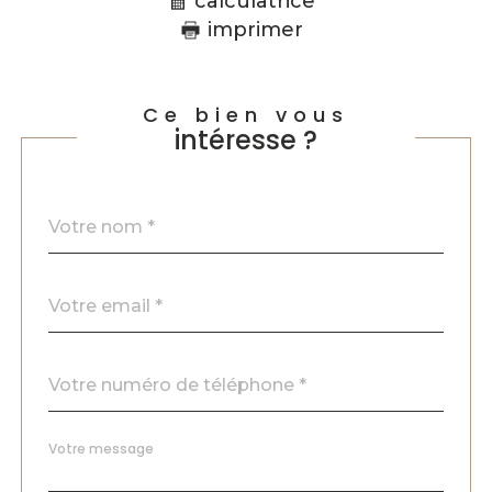
calculatrice
imprimer
Ce bien vous
intéresse ?
Nom
Fieldset
*
par
défaut
email
*
Téléphone
*
Message
Fieldset
*
par
défaut