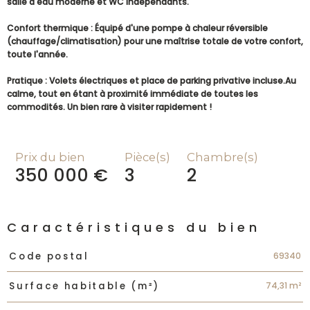
salle d'eau moderne et WC indépendants.
Confort thermique : Équipé d'une pompe à chaleur réversible
(chauffage/climatisation) pour une maîtrise totale de votre confort,
toute l'année.
Pratique : Volets électriques et place de parking privative incluse.
Au
calme, tout en étant à proximité immédiate de toutes les
commodités. Un bien rare à visiter rapidement !
Prix du bien
Pièce(s)
Chambre(s)
350 000 €
3
2
Caractéristiques du bien
Caractéristiques
Valeurs
69340
Code postal
74,31 m²
Surface habitable (m²)