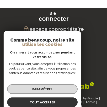
Se
connecter
espace copropriétaire
Nous
Comme beaucoup, notre site
suivre
utilise les cookies
On aimerait vous accompagner pendant
votre visite.
En poursuivant, vous acceptez l'utilisation des
Nous
cookies par ce site, afin de vous proposer des
adhérons
contenus adaptés et réaliser des statistiques !
PARAMÉTRER
© 2026 | Tous droits réservés | Traduction powered by Google |
TOUT ACCEPTER
Nos honoraires
Plan du site
Mentions légales
Admin
Partenaires
Politique RGPD
Cookies