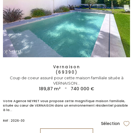
Vernaison
(69390)
Coup de coeur assuré pour cette maison familiale située à
VERNAISON...
189,87 m²
-
740 000 €
Votre Agence NEYRET vous propose cette magnifique maison familiale,
située au cœur de VERNAISON dans un environnement résidentiel paisible
à la...
Réf : 2026-30
Sélection
Sél