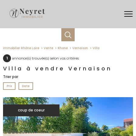
Immobilier Rhône Loire
Vente
Rhone
Vernaison
Villa
1
annonce(s) trouvée(s) selon vos critères
Villa à vendre Vernaison
Trier par
Prix
Date
coup de coeur