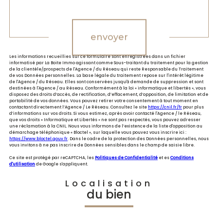
Validation
envoyer
Les informations recueillies sur ce formulaire sont enregistrées dans un fichier
informatisé par La Boite Immo agissant comme Sous-traitant du traitement pour la gestion
de la clientèle/prospects de l'Agence / du Réseau qui reste Responsable du Traitement
de vos Données personnelles. La base légale du traitement repose sur l'intérêt légitime
de l'Agence / du Réseau. Elles sont conservées jusqu'à demande de suppression et sont
destinées à l'Agence / au Réseau. Conformément à la loi « informatique et libertés », vous
disposez des droits d’accès, de rectification, d’effacement, d’opposition, de limitation et de
portabilité de vos données. Vous pouvez retirer votre consentement à tout moment en
contactant directement l’Agence / Le Réseau. Consultez le site
https://cnil.fr/fr
pour plus
d’informations sur vos droits. Si vous estimez, après avoir contacté l'Agence / le Réseau,
que vos droits « Informatique et Libertés » ne sont pas respectés, vous pouvez adresser
une réclamation à la CNIL. Nous vous informons de l’existence de la liste d'opposition au
démarchage téléphonique « Bloctel », sur laquelle vous pouvez vous inscrire ici :
https://www.bloctel.gouv.fr
. Dans le cadre de la protection des Données personnelles, nous
vous invitons à ne pas inscrire de Données sensibles dans le champ de saisie libre.
Ce site est protégé par reCAPTCHA, les
Politiques de Confidentialité
et es
Conditions
d'utilisation
de Google s'appliquent.
Localisation
du bien