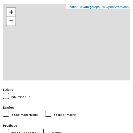
Leaflet
|
©
Maps
|
© OpenStreetMap
Jawg
+
−
Loisirs
bibliothèque
Ecoles
école maternelle
école primaire
Pratique
bureau de poste
mairie