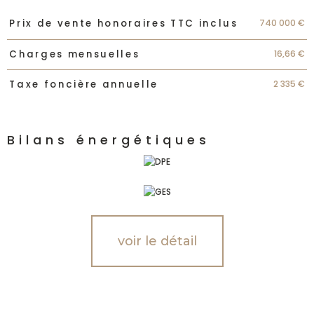
Caractéristiques
Valeurs
740 000 €
Prix de vente honoraires TTC inclus
16,66 €
Charges mensuelles
2 335 €
Taxe foncière annuelle
Bilans énergétiques
voir le détail