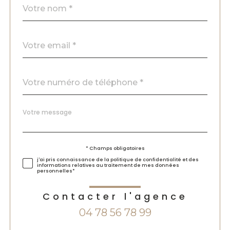
Fieldset
*
par
défaut
email
*
Téléphone
*
Message
Fieldset
*
par
défaut
Validation
* Champs obligatoires
j'ai pris connaissance de la politique de confidentialité et des
informations relatives au traitement de mes données
personnelles*
Contacter l'agence
04 78 56 78 99