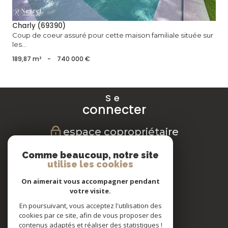
Charly (69390)
Coup de coeur assuré pour cette maison familiale située sur
les...
189,87 m²
-
740 000 €
Se
connecter
espace copropriétaire
Nous
Comme beaucoup, notre site
suivre
utilise les cookies
On aimerait vous accompagner pendant
votre visite.
En poursuivant, vous acceptez l'utilisation des
Nous
cookies par ce site, afin de vous proposer des
adhérons
contenus adaptés et réaliser des statistiques !