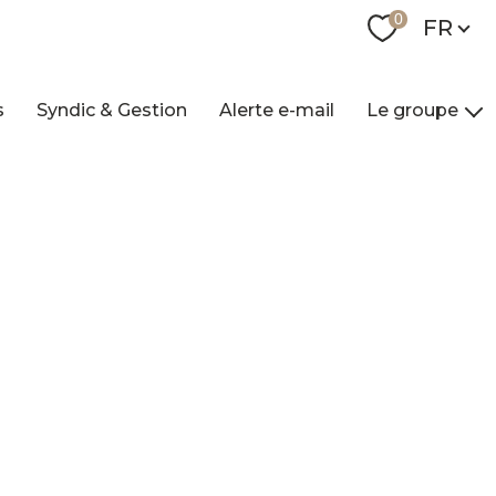
Langue
0
FR
s
Syndic & Gestion
Alerte e-mail
Le groupe
Nos agences
Qui sommes-nou
Nos collaborateur
Contact
Recrutement