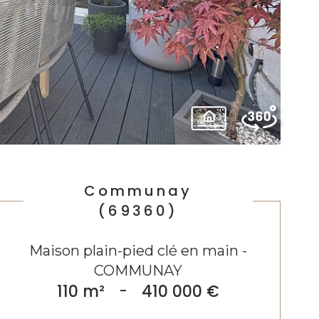
Communay
(69360)
Maison plain-pied clé en main -
COMMUNAY
110 m²
-
410 000 €