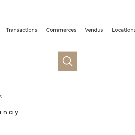
Transactions
Commerces
Vendus
Location
s
unay