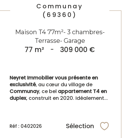
Communay
(69360)
Maison T4 77m²- 3 chambres-
Terrasse- Garage
77 m²
-
309 000 €
Neyret Immobilier vous présente en
exclusivité
, au cœur du village de
Communay
, ce bel
appartement T4 en
duplex
, construit en 2020. Idéalement...
Sélection
Réf : 0402026
Sélectionne