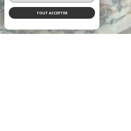
TOUT ACCEPTER
L'agence Neyret
vous accueille
Depuis 1997, les agences Neyret Immobilier accompagnent leurs
clients dans la réalisation de tous leurs projets immobiliers, avec
expertise et engagement.
De l’estimation de votre bien jusqu’à la signature de l’acte
authentique, en passant par la gestion locative et l’administration
de copropriétés, chaque étape est prise en charge avec rigueur et
professionnalisme.
un service personnalisé