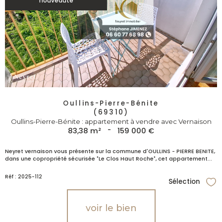
nouveauté
Oullins-Pierre-Bénite
(69310)
Oullins-Pierre-Bénite : appartement à vendre avec Vernaison
83,38 m²
-
159 000 €
Neyret vernaison vous présente sur la commune d'OULLINS - PIERRE BENITE,
dans une copropriété sécurisée "Le Clos Haut Roche", cet appartement...
Réf : 2025-112
Sélection
Sél
voir le bien