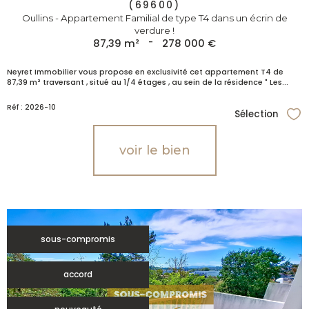
(69600)
Oullins - Appartement Familial de type T4 dans un écrin de
verdure !
87,39 m²
-
278 000 €
Neyret Immobilier vous propose en exclusivité cet appartement T4 de
87,39 m² traversant , situé au 1/4 étages , au sein de la résidence " Les...
Réf : 2026-10
Sélection
Sél
voir le bien
sous-compromis
accord