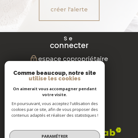
créer l'alerte
Se
connecter
espace copropriétaire
Nous
Comme beaucoup, notre site
suivre
utilise les cookies
On aimerait vous accompagner pendant
votre visite.
En poursuivant, vous acceptez l'utilisation des
Nous
cookies par ce site, afin de vous proposer des
adhérons
contenus adaptés et réaliser des statistiques !
PARAMÉTRER