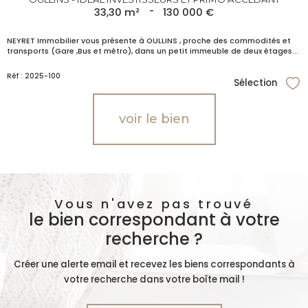
33,30 m²
-
130 000 €
NEYRET Immobilier vous présente à OULLINS , proche des commodités et
transports (Gare ,Bus et métro), dans un petit immeuble de deux étages...
Réf : 2025-100
Sélection
Sél
voir le bien
Vous n'avez pas trouvé
le bien correspondant à votre
recherche ?
Créer une alerte email et recevez les biens correspondants à
votre recherche dans votre boîte mail !