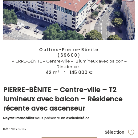
Oullins-Pierre-Bénite
(69600)
PIERRE-BÉNITE – Centre-ville – T2 lumineux avec balcon –
Résidence...
42 m²
-
145 000 €
PIERRE-BÉNITE – Centre-ville – T2
lumineux avec balcon – Résidence
récente avec ascenseur
Neyret Immobilier
vous présente
en exclusivité
ce...
Réf : 2026-95
Sélection
Sél