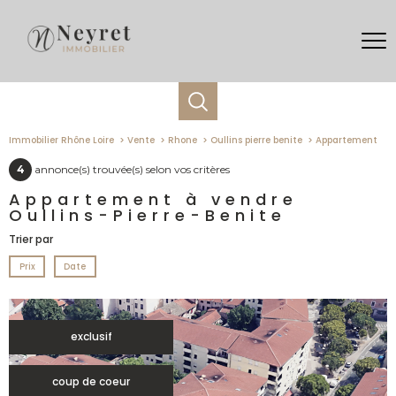
Immobilier Rhône Loire
Vente
Rhone
Oullins pierre benite
Appartement
4
annonce(s) trouvée(s) selon vos critères
Appartement à vendre
Oullins-Pierre-Benite
Trier par
Prix
Date
exclusif
coup de coeur