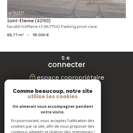
Saint-Étienne (42100)
faculté tréfilerie t3 66,77M2 Parking privé cave
66,77 m²
-
115 000 €
Se
connecter
espace copropriétaire
Nous
Comme beaucoup, notre site
suivre
utilise les cookies
On aimerait vous accompagner pendant
votre visite.
En poursuivant, vous acceptez l'utilisation des
Nous
cookies par ce site, afin de vous proposer des
adhérons
contenus adaptés et réaliser des statistiques !