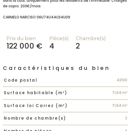
dans la cour, uniquement pour les residents de l'immeuble. Charges
de copro: 203€/mois
CARMELO NARCISO 06U74U44U34U09
Prix du bien
Pièce(s)
Chambre(s)
122 000 €
4
2
Caractéristiques du bien
Caractéristiques
Valeurs
42100
Code postal
71,64 m²
Surface habitable (m²)
71,64 m²
Surface loi Carrez (m²)
2
Nombre de chambre(s)
4