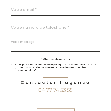
email
*
Téléphone
*
Message
Fieldset
*
par
défaut
Validation
* Champs obligatoires
j'ai pris connaissance de la politique de confidentialité et des
informations relatives au traitement de mes données
personnelles*
Contacter l'agence
04 77 74 53 55
Validation