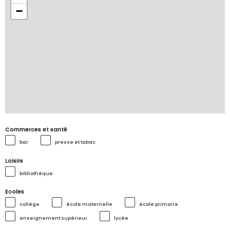
−
Commerces et santé
bar
presse et tabac
Loisirs
bibliothèque
Ecoles
collège
école maternelle
école primaire
enseignement supérieur
lycée