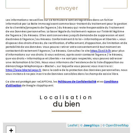
envoyer
Les informations recueillies sur ce formulaire sont enregistrées dans un fichier
informatisé par La Boite Immo agissant comme Sous-traitant du traitement pour la gestion
de la clientèle/prospects de l'Agence / du Réseau qui reste Responsable du Traitement
de vos Données personnelles. La base légale du traitement repose sur l'intérêt légitime
de l'Agence / du Réseau. Elles sont conservées jusqu'à demande de suppression et sont
destinées à l'Agence / au Réseau. Conformément à la loi « informatique et libertés », vous
disposez des droits d’accès, de rectification, d’effacement, d’opposition, de limitation et de
portabilité de vos données. Vous pouvez retirer votre consentement à tout moment en
contactant directement l’Agence / Le Réseau. Consultez le site
https://cnil.fr/fr
pour plus
d’informations sur vos droits. Si vous estimez, après avoir contacté l'Agence / le Réseau,
que vos droits « Informatique et Libertés » ne sont pas respectés, vous pouvez adresser
une réclamation à la CNIL. Nous vous informons de l’existence de la liste d'opposition au
démarchage téléphonique « Bloctel », sur laquelle vous pouvez vous inscrire ici :
https://www.bloctel.gouv.fr
. Dans le cadre de la protection des Données personnelles, nous
vous invitons à ne pas inscrire de Données sensibles dans le champ de saisie libre.
Ce site est protégé par reCAPTCHA, les
Politiques de Confidentialité
et es
Conditions
d'utilisation
de Google s'appliquent.
Localisation
du bien
Leaflet
|
©
Maps
|
© OpenStreetMap
Jawg
+