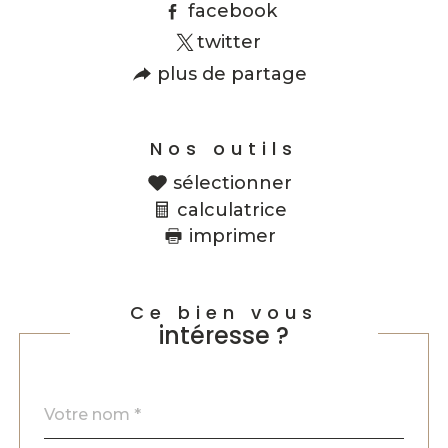
facebook
twitter
plus de partage
Nos outils
sélectionner
calculatrice
imprimer
Ce bien vous
intéresse ?
Nom
Fieldset
*
par
défaut