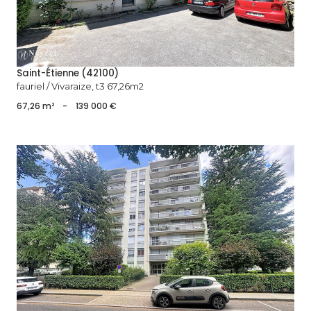
Saint-Étienne (42100)
fauriel / Vivaraize, t3 67,26m2
67,26 m²
-
139 000 €
voir le bien