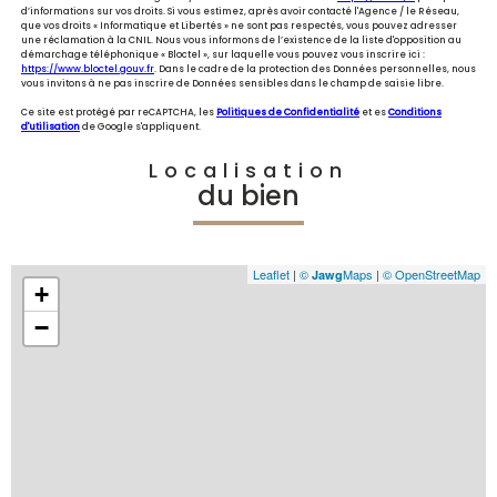
d’informations sur vos droits. Si vous estimez, après avoir contacté l'Agence / le Réseau,
que vos droits « Informatique et Libertés » ne sont pas respectés, vous pouvez adresser
une réclamation à la CNIL. Nous vous informons de l’existence de la liste d'opposition au
démarchage téléphonique « Bloctel », sur laquelle vous pouvez vous inscrire ici :
https://www.bloctel.gouv.fr
. Dans le cadre de la protection des Données personnelles, nous
vous invitons à ne pas inscrire de Données sensibles dans le champ de saisie libre.
Ce site est protégé par reCAPTCHA, les
Politiques de Confidentialité
et es
Conditions
d'utilisation
de Google s'appliquent.
Localisation
du bien
Leaflet
|
©
Maps
|
© OpenStreetMap
Jawg
+
−