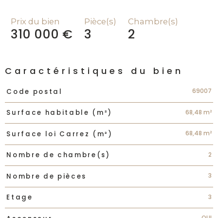
Prix du bien
Pièce(s)
Chambre(s)
310 000 €
3
2
Caractéristiques du bien
Caractéristiques
Valeurs
69007
Code postal
68,48 m²
Surface habitable (m²)
68,48 m²
Surface loi Carrez (m²)
2
Nombre de chambre(s)
3
Nombre de pièces
3
Etage
OUI