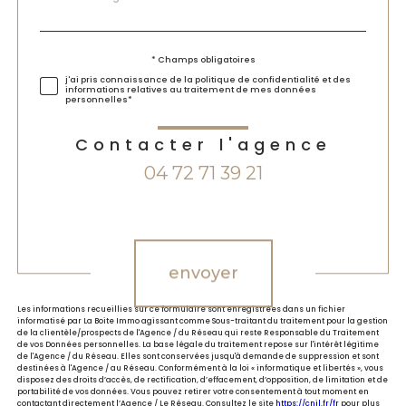
*
par
défaut
Validation
* Champs obligatoires
j'ai pris connaissance de la politique de confidentialité et des
informations relatives au traitement de mes données
personnelles*
Contacter l'agence
04 72 71 39 21
Validation
envoyer
Les informations recueillies sur ce formulaire sont enregistrées dans un fichier
informatisé par La Boite Immo agissant comme Sous-traitant du traitement pour la gestion
de la clientèle/prospects de l'Agence / du Réseau qui reste Responsable du Traitement
de vos Données personnelles. La base légale du traitement repose sur l'intérêt légitime
de l'Agence / du Réseau. Elles sont conservées jusqu'à demande de suppression et sont
destinées à l'Agence / au Réseau. Conformément à la loi « informatique et libertés », vous
disposez des droits d’accès, de rectification, d’effacement, d’opposition, de limitation et de
portabilité de vos données. Vous pouvez retirer votre consentement à tout moment en
contactant directement l’Agence / Le Réseau. Consultez le site
https://cnil.fr/fr
pour plus