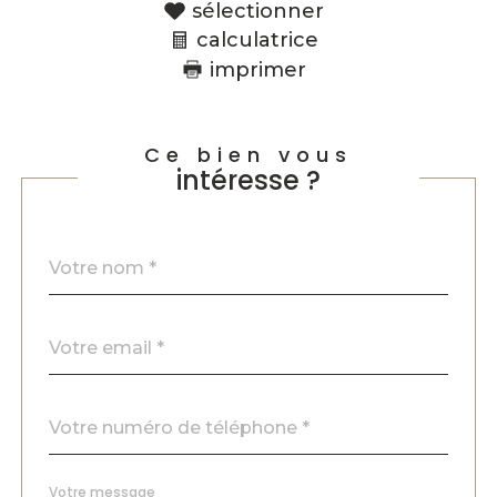
sélectionner
calculatrice
imprimer
Ce bien vous
intéresse ?
Nom
Fieldset
*
par
défaut
email
*
Téléphone
*
Message
Fieldset