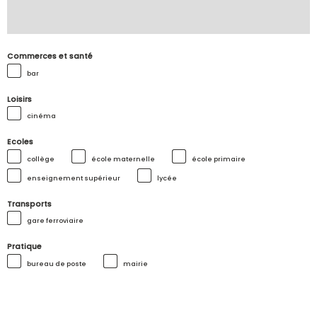
Commerces et santé
bar
Loisirs
cinéma
Ecoles
collège
école maternelle
école primaire
enseignement supérieur
lycée
Transports
gare ferroviaire
Pratique
bureau de poste
mairie