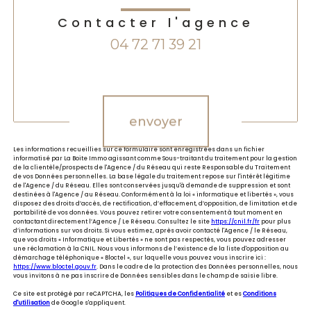
Contacter l'agence
04 72 71 39 21
Validation
envoyer
Les informations recueillies sur ce formulaire sont enregistrées dans un fichier
informatisé par La Boite Immo agissant comme Sous-traitant du traitement pour la gestion
de la clientèle/prospects de l'Agence / du Réseau qui reste Responsable du Traitement
de vos Données personnelles. La base légale du traitement repose sur l'intérêt légitime
de l'Agence / du Réseau. Elles sont conservées jusqu'à demande de suppression et sont
destinées à l'Agence / au Réseau. Conformément à la loi « informatique et libertés », vous
disposez des droits d’accès, de rectification, d’effacement, d’opposition, de limitation et de
portabilité de vos données. Vous pouvez retirer votre consentement à tout moment en
contactant directement l’Agence / Le Réseau. Consultez le site
https://cnil.fr/fr
pour plus
d’informations sur vos droits. Si vous estimez, après avoir contacté l'Agence / le Réseau,
que vos droits « Informatique et Libertés » ne sont pas respectés, vous pouvez adresser
une réclamation à la CNIL. Nous vous informons de l’existence de la liste d'opposition au
démarchage téléphonique « Bloctel », sur laquelle vous pouvez vous inscrire ici :
https://www.bloctel.gouv.fr
. Dans le cadre de la protection des Données personnelles, nous
vous invitons à ne pas inscrire de Données sensibles dans le champ de saisie libre.
Ce site est protégé par reCAPTCHA, les
Politiques de Confidentialité
et es
Conditions
d'utilisation
de Google s'appliquent.