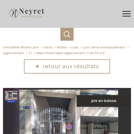
Immobilier Rhône Loire
Vente
Rhone
Lyon
Lyon 3eme arrondissement
Appartement
T1
Ideal investisseur appartement t1 de 30 m2
retour aux résultats
prix en baisse