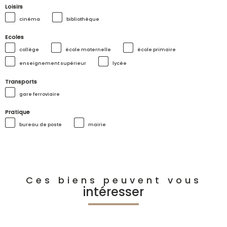
Loisirs
cinéma
bibliothèque
Ecoles
collège
école maternelle
école primaire
enseignement supérieur
lycée
Transports
gare ferroviaire
Pratique
bureau de poste
mairie
Ces biens peuvent vous
intéresser