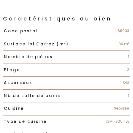
Caractéristiques du bien
Caractéristiques
Valeurs
69003
Code postal
30 m²
Surface loi Carrez (m²)
1
Nombre de pièces
2
Etage
OUI
Ascenseur
1
Nb de salle de bains
Séparée
Cuisine
SEMI-EQUIPEE
Type de cuisine