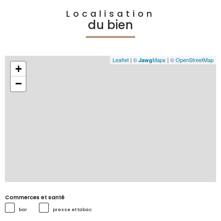
Localisation
du bien
Leaflet
|
©
Maps
|
© OpenStreetMap
Jawg
+
−
Commerces et santé
bar
presse et tabac