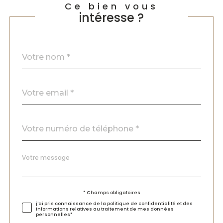
Ce bien vous
intéresse ?
Nom
Fieldset
*
par
défaut
email
*
Téléphone
*
Message
Fieldset
*
par
défaut
Validation
* Champs obligatoires
j'ai pris connaissance de la politique de confidentialité et des
informations relatives au traitement de mes données
personnelles*