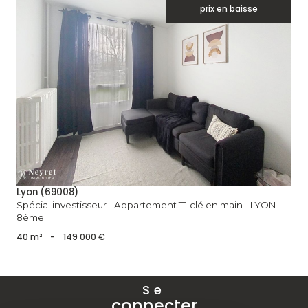
prix en baisse
voir le bien
Lyon (69008)
Spécial investisseur - Appartement T1 clé en main - LYON
8ème
40 m²
-
149 000 €
Se
connecter