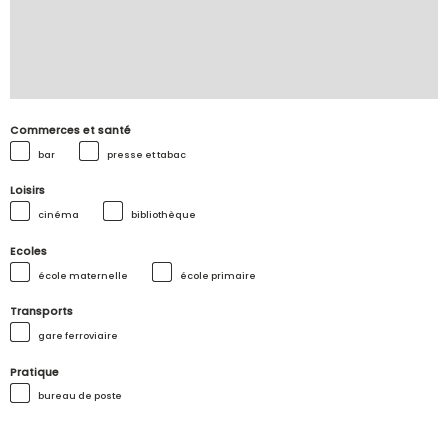
Commerces et santé
bar
presse et tabac
Loisirs
cinéma
bibliothèque
Ecoles
école maternelle
école primaire
Transports
gare ferroviaire
Pratique
bureau de poste