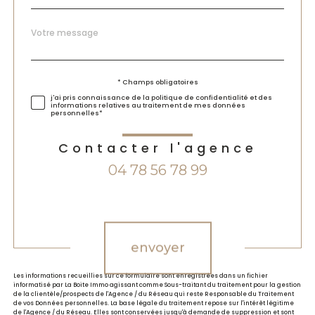
Message
Fieldset
*
par
défaut
Validation
* Champs obligatoires
j'ai pris connaissance de la politique de confidentialité et des
informations relatives au traitement de mes données
personnelles*
Contacter l'agence
04 78 56 78 99
Validation
envoyer
Les informations recueillies sur ce formulaire sont enregistrées dans un fichier
informatisé par La Boite Immo agissant comme Sous-traitant du traitement pour la gestion
de la clientèle/prospects de l'Agence / du Réseau qui reste Responsable du Traitement
de vos Données personnelles. La base légale du traitement repose sur l'intérêt légitime
de l'Agence / du Réseau. Elles sont conservées jusqu'à demande de suppression et sont