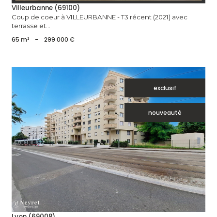
Villeurbanne (69100)
Coup de coeur à VILLEURBANNE - T3 récent (2021) avec
terrasse et...
65 m²
-
299 000 €
exclusif
nouveauté
voir le bien
Lyon (69008)