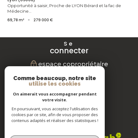
Opportunité à saisir, Proche de LYON Bérard et la fac de
Médecine...
69,78 m²
-
279 000 €
Se
connecter
espace copropriétaire
Nous
Comme beaucoup, notre site
suivre
utilise les cookies
On aimerait vous accompagner pendant
votre visite.
En poursuivant, vous acceptez l'utilisation des
Nous
cookies par ce site, afin de vous proposer des
adhérons
contenus adaptés et réaliser des statistiques !