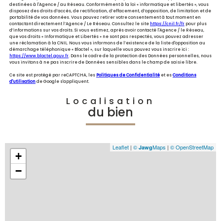
destinées à l'Agence / au Réseau. Conformément à la loi « informatique et libertés », vous
disposez des droits d’accès, de rectification, d’effacement, d’opposition, de limitation et de
portabilité de vos données. Vous pouvez retirer votre consentement à tout moment en
contactant directement l’Agence / Le Réseau. Consultez le site
https://cnil.fr/fr
pour plus
d’informations sur vos droits. Si vous estimez, après avoir contacté l'Agence / le Réseau,
que vos droits « Informatique et Libertés » ne sont pas respectés, vous pouvez adresser
une réclamation à la CNIL. Nous vous informons de l’existence de la liste d'opposition au
démarchage téléphonique « Bloctel », sur laquelle vous pouvez vous inscrire ici :
https://www.bloctel.gouv.fr
. Dans le cadre de la protection des Données personnelles, nous
vous invitons à ne pas inscrire de Données sensibles dans le champ de saisie libre.
Ce site est protégé par reCAPTCHA, les
Politiques de Confidentialité
et es
Conditions
d'utilisation
de Google s'appliquent.
Localisation
du bien
Leaflet
|
©
Maps
|
© OpenStreetMap
Jawg
+
−