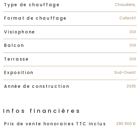
Chaudière,
Type de chauffage
Collectif
Format de chauffage
OUI
Visiophone
OUI
Balcon
OUI
Terrasse
Sud-Ouest
Exposition
2025
Année de construction
Infos financières
Caractéristiques
Valeurs
295 900 €
Prix de vente honoraires TTC inclus