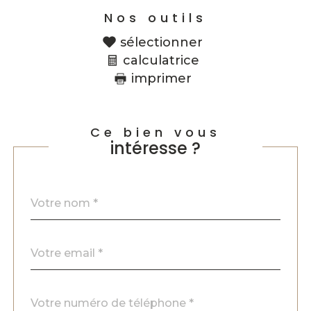
Nos outils
sélectionner
calculatrice
imprimer
Ce bien vous
intéresse ?
Nom
Fieldset
*
par
défaut
email
*
Téléphone
*