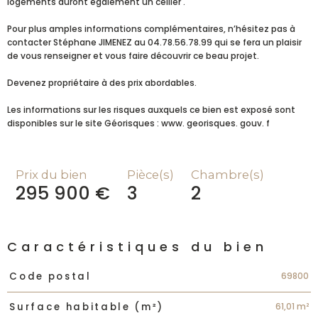
logements auront également un cellier .
Pour plus amples informations complémentaires, n’hésitez pas à
contacter Stéphane JIMENEZ au 04.78.56.78.99 qui se fera un plaisir
de vous renseigner et vous faire découvrir ce beau projet.
Devenez propriétaire à des prix abordables.
Les informations sur les risques auxquels ce bien est exposé sont
disponibles sur le site Géorisques : www. georisques. gouv. f
Prix du bien
Pièce(s)
Chambre(s)
295 900 €
3
2
Caractéristiques du bien
Caractéristiques
Valeurs
69800
Code postal
61,01 m²
Surface habitable (m²)