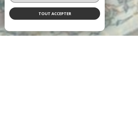
TOUT ACCEPTER
L'agence Neyret
vous accueille
Depuis 1997, les agences Neyret Immobilier accompagnent leurs
clients dans la réalisation de tous leurs projets immobiliers, avec
expertise et engagement.
De l’estimation de votre bien jusqu’à la signature de l’acte
authentique, en passant par la gestion locative et l’administration
de copropriétés, chaque étape est prise en charge avec rigueur et
professionnalisme.
un service personnalisé