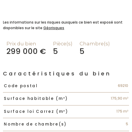
Les informations sur les risques auxquels ce bien est exposé sont
disponibles sur le site
Géorisques
Prix du bien
Pièce(s)
Chambre(s)
299 000 €
5
5
Caractéristiques du bien
Caractéristiques
Valeurs
69210
Code postal
175,90 m²
Surface habitable (m²)
175 m²
Surface loi Carrez (m²)
5
Nombre de chambre(s)