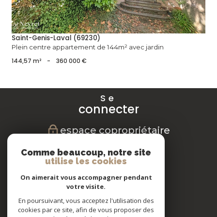
Saint-Genis-Laval (69230)
Plein centre appartement de 144m² avec jardin
144,57 m²
-
360 000 €
Se
connecter
espace copropriétaire
Nous
Comme beaucoup, notre site
suivre
utilise les cookies
On aimerait vous accompagner pendant
votre visite.
En poursuivant, vous acceptez l'utilisation des
Nous
cookies par ce site, afin de vous proposer des