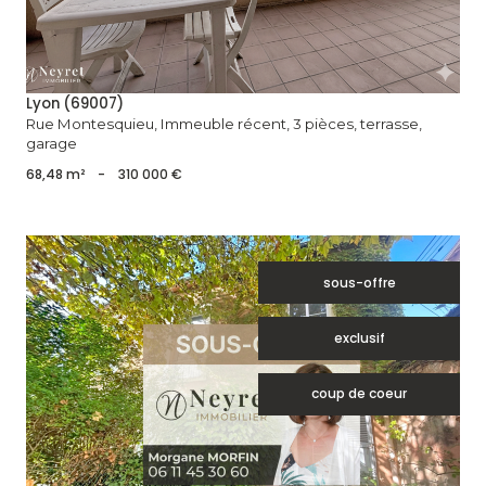
Lyon (69007)
Rue Montesquieu, Immeuble récent, 3 pièces, terrasse,
garage
68,48 m²
-
310 000 €
sous-offre
exclusif
coup de coeur
voir le bien