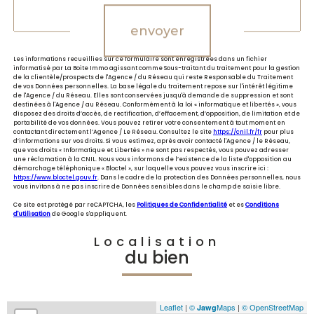
envoyer
Les informations recueillies sur ce formulaire sont enregistrées dans un fichier
informatisé par La Boite Immo agissant comme Sous-traitant du traitement pour la gestion
de la clientèle/prospects de l'Agence / du Réseau qui reste Responsable du Traitement
de vos Données personnelles. La base légale du traitement repose sur l'intérêt légitime
de l'Agence / du Réseau. Elles sont conservées jusqu'à demande de suppression et sont
destinées à l'Agence / au Réseau. Conformément à la loi « informatique et libertés », vous
disposez des droits d’accès, de rectification, d’effacement, d’opposition, de limitation et de
portabilité de vos données. Vous pouvez retirer votre consentement à tout moment en
contactant directement l’Agence / Le Réseau. Consultez le site
https://cnil.fr/fr
pour plus
d’informations sur vos droits. Si vous estimez, après avoir contacté l'Agence / le Réseau,
que vos droits « Informatique et Libertés » ne sont pas respectés, vous pouvez adresser
une réclamation à la CNIL. Nous vous informons de l’existence de la liste d'opposition au
démarchage téléphonique « Bloctel », sur laquelle vous pouvez vous inscrire ici :
https://www.bloctel.gouv.fr
. Dans le cadre de la protection des Données personnelles, nous
vous invitons à ne pas inscrire de Données sensibles dans le champ de saisie libre.
Ce site est protégé par reCAPTCHA, les
Politiques de Confidentialité
et es
Conditions
d'utilisation
de Google s'appliquent.
Localisation
du bien
Leaflet
|
©
Maps
|
© OpenStreetMap
Jawg