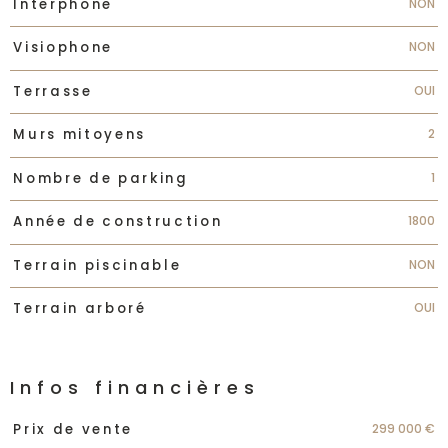
NON
Interphone
NON
Visiophone
OUI
Terrasse
2
Murs mitoyens
1
Nombre de parking
1800
Année de construction
NON
Terrain piscinable
OUI
Terrain arboré
Infos financières
Caractéristiques
Valeurs
299 000 €
Prix de vente