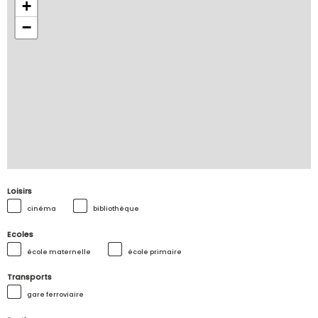
+
−
Loisirs
cinéma
bibliothèque
Ecoles
école maternelle
école primaire
Transports
gare ferroviaire