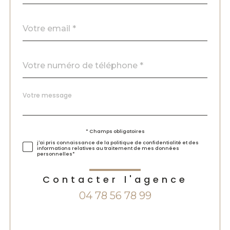
défaut
email
*
Téléphone
*
Message
Fieldset
*
par
défaut
Validation
* Champs obligatoires
j'ai pris connaissance de la politique de confidentialité et des
informations relatives au traitement de mes données
personnelles*
Contacter l'agence
04 78 56 78 99
Validation